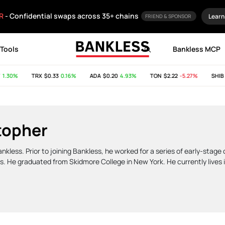
R
- Confidential swaps across 35+ chains
Learn
FRIEND & SPONSOR
Tools
Bankless MCP
30%
TRX
$0.33
0.16%
ADA
$0.20
4.93%
TON
$2.22
-5.27%
SHIB
$0
topher
Bankless. Prior to joining Bankless, he worked for a series of early-sta
s. He graduated from Skidmore College in New York. He currently lives 