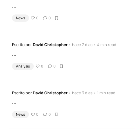
...
News
0
0
Escrito por
David Christopher
• hace 2 días • 4 min read
...
Analysis
0
0
Escrito por
David Christopher
• hace 3 días • 1 min read
...
News
0
0