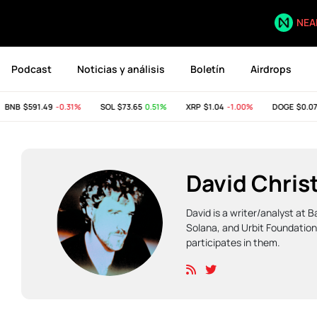
NEA
Podcast
Noticias y análisis
Boletín
Airdrops
NB
$591.49
-0.31%
SOL
$73.65
0.51%
XRP
$1.04
-1.00%
DOGE
$0.07
1.
David Chris
David is a writer/analyst at 
Solana, and Urbit Foundation
participates in them.