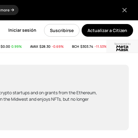
 more
Iniciar sesión
Suscribirse
Actualizar a Citizen
Sponsored by
.00
0.99%
AVAX
$28.30
-0.69%
BCH
$303.74
-11.53%
LINK
$8.25
1.29%
ge crypto startups and on grants from the Ethereum,
in the Midwest and enjoys NFTs, but no longer