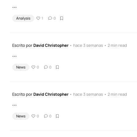
...
Analysis
1
0
Escrito por
David Christopher
• hace 3 semanas • 2 min read
...
News
0
0
Escrito por
David Christopher
• hace 3 semanas • 2 min read
...
News
0
0