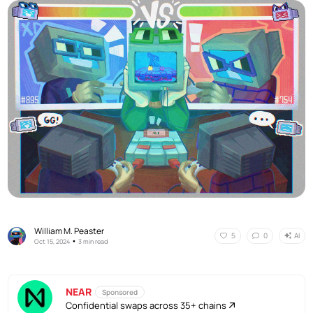
William M. Peaster
AI
5
0
•
Oct 15, 2024
3 min read
NEAR
Sponsored
Confidential swaps across 35+ chains