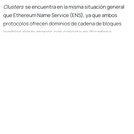
Clusters
se encuentra en la misma situación general
que Ethereum Name Service (ENS), ya que ambos
protocolos ofrecen dominios de cadena de bloques
legibles por humanos con soporte multicadena.
No Responses
Suscríbete gratis para seguir
leyendo
Apoya el movimiento Bankless
Acceso a miles de artículos
Archivo completo de episodios de
Bankless
Emprende misiones gratis en Airdrop
Hunter
Información diaria en tu bandeja