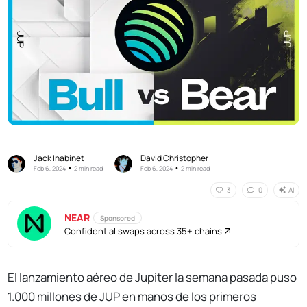
Jack Inabinet
David Christopher
•
•
Feb 6, 2024
2 min read
Feb 6, 2024
2 min read
AI
3
0
NEAR
Sponsored
Confidential swaps across 35+ chains
El lanzamiento aéreo de Jupiter la semana pasada puso
1.000 millones de JUP en manos de los primeros