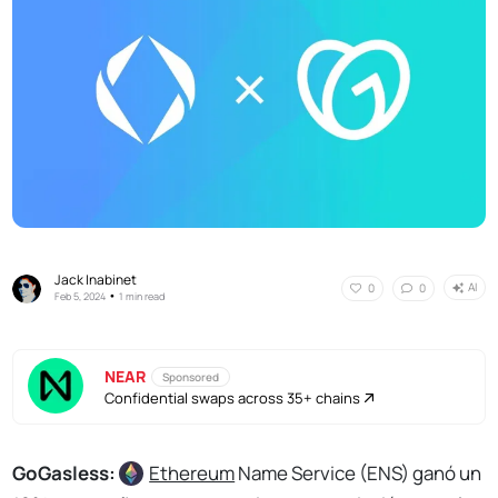
Jack Inabinet
AI
0
0
•
Feb 5, 2024
1 min read
NEAR
Sponsored
Confidential swaps across 35+ chains
GoGasless:
Ethereum
Name Service (ENS) ganó un