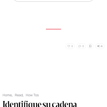
AI
0
0
Home
,
Read
,
How Tos
Identifique su cadena