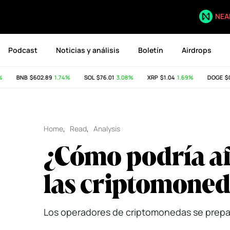
NEA
Podcast
Noticias y análisis
Boletín
Airdrops
BNB
$602.89
1.74%
SOL
$76.01
3.08%
XRP
$1.04
1.69%
DOGE
$0.0
Home
,
Read
,
Analysis
¿Cómo podría afe
las criptomoned
Los operadores de criptomonedas se prepar