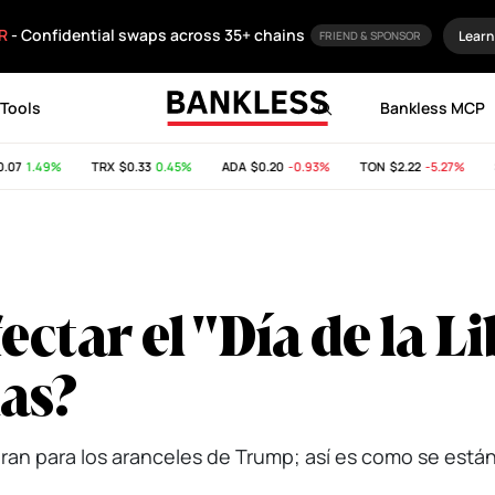
R
- Confidential swaps across 35+ chains
Learn
FRIEND & SPONSOR
Tools
Bankless MCP
7
1.49%
TRX
$0.33
0.45%
ADA
$0.20
-0.93%
TON
$2.22
-5.27%
SH
ctar el "Día de la Li
as?
an para los aranceles de Trump; así es como se está