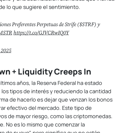
e lo que sugiere el sentimiento.
ciones Preferentes Perpetuas de Strife ($STRF) y
MSTR
https://t.co/GJVCRwIQ0Y
 2025
wn + Liquidity Creeps In
timos años, la Reserva Federal ha estado
los tipos de interés y reduciendo la cantidad
orma de hacerlo es dejar que venzan los bonos
irar efectivo del mercado. Este tipo de
ivos de mayor riesgo, como las criptomonedas.
ce. No es lo mismo que comenzar la
nero de nuevo", pero significa que no están