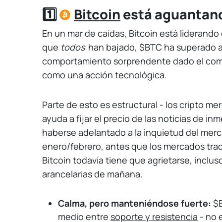
1️⃣
Bitcoin
está aguantan
En un mar de caídas, Bitcoin está liderando 
que
todos
han bajado, $BTC ha superado al
comportamiento sorprendente dado el comp
como una acción tecnológica.
Parte de esto es estructural - los cripto m
ayuda a fijar el precio de las noticias de i
haberse adelantado a la inquietud del merc
enero/febrero, antes que los mercados tradi
Bitcoin todavía tiene que agrietarse, inclus
arancelarias de mañana.
Calma, pero manteniéndose fuerte:
$B
medio entre
soporte y resistencia
- no 