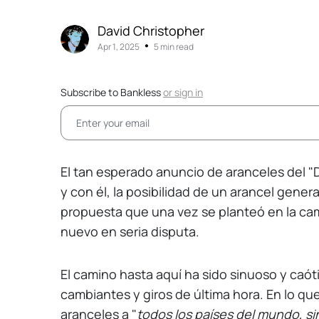
David Christopher
•
Apr 1, 2025
5 min read
Subscribe to Bankless
or
sign in
El tan esperado anuncio de aranceles del "D
y con él, la posibilidad de un arancel gene
propuesta que una vez se planteó en la ca
nuevo en seria disputa.
El camino hasta aquí ha sido sinuoso y caót
cambiantes y giros de última hora. En lo q
aranceles a "
todos los países del mundo, s