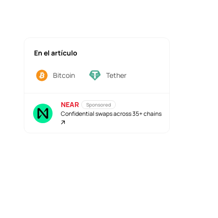
En el artículo
Bitcoin
Tether
NEAR
Sponsored
Confidential swaps across 35+ chains