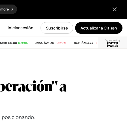
 more
Iniciar sesión
Suscribirse
Actualizar a Citizen
Sponsored by
IB
$0.00
0.99%
AVAX
$28.30
-0.69%
BCH
$303.74
-11.53%
LINK
$8.32
beración" a
n posicionando.