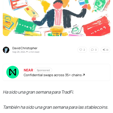
David Christopher
AI
2
0
•
Sep 28, 2024
4 min read
NEAR
Sponsored
Confidential swaps across 35+ chains
Ha sido una gran semana para TradFi.
También ha sido una gran semana para las stablecoins.