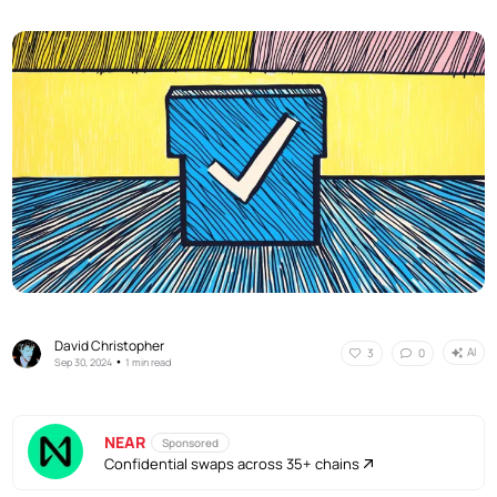
David Christopher
AI
3
0
•
Sep 30, 2024
1 min read
NEAR
Sponsored
Confidential swaps across 35+ chains