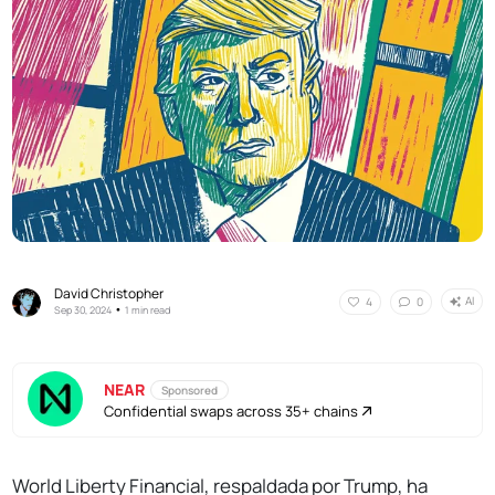
David Christopher
AI
4
0
•
Sep 30, 2024
1 min read
NEAR
Sponsored
Confidential swaps across 35+ chains
World Liberty Financial, respaldada por Trump, ha