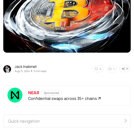
Jack Inabinet
AI
4
1
•
Aug 15, 2024
3 min read
NEAR
Sponsored
Confidential swaps across 35+ chains
Quick navigation