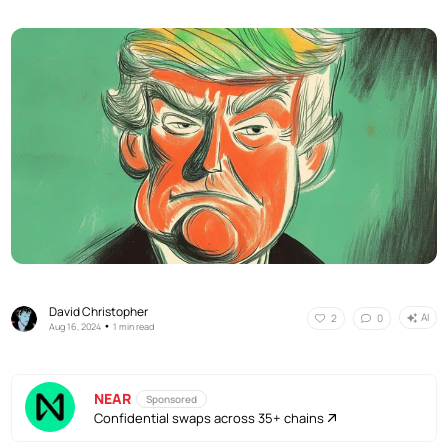
David Christopher
AI
2
0
•
Aug 16, 2024
1 min read
NEAR
Sponsored
Confidential swaps across 35+ chains