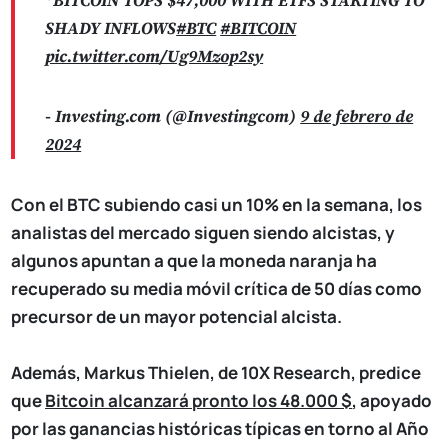
*BITCOIN TOPS $47,000 WITH ETFS STARTING TO
SHADY INFLOWS
#BTC
#BITCOIN
pic.twitter.com/Ug9Mzop2sy
- Investing.com (@Investingcom)
9 de febrero de
2024
Con el BTC subiendo casi un 10% en la semana, los
analistas del mercado siguen siendo alcistas, y
algunos apuntan a que la moneda naranja ha
recuperado su media móvil crítica de 50 días como
precursor de un mayor potencial alcista.
Además, Markus Thielen, de 10X Research, predice
que
Bitcoin alcanzará pronto los 48.000 $
, apoyado
por las ganancias históricas típicas en torno al Año