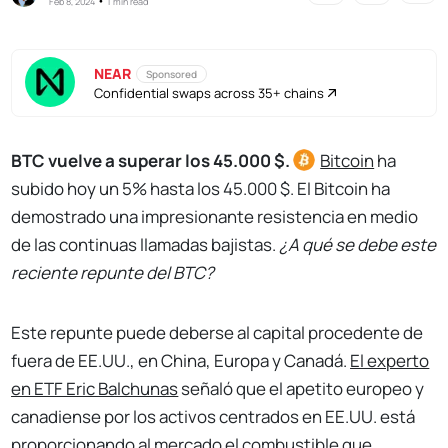
•
Feb 8, 2024
1 min read
NEAR
Sponsored
Confidential swaps across 35+ chains
BTC vuelve a superar los 45.000 $.
Bitcoin
ha
subido hoy un 5% hasta los 45.000 $. El Bitcoin ha
demostrado una impresionante resistencia en medio
de las continuas llamadas bajistas.
¿A qué se debe este
reciente repunte del BTC?
Este repunte puede deberse al capital procedente de
fuera de EE.UU., en China, Europa y Canadá.
El experto
en ETF Eric Balchunas
señaló que el apetito europeo y
canadiense por los activos centrados en EE.UU. está
proporcionando al mercado el combustible que