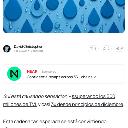
David Christopher
AI
6
0
•
Feb 8, 2024
4 min read
NEAR
Sponsored
Confidential swaps across 35+ chains
Sui está causando sensación
-
s
superando los 500
millones de TVL
y casi
3x desde principios de diciembre
.
Esta cadena tan esperada se está convirtiendo