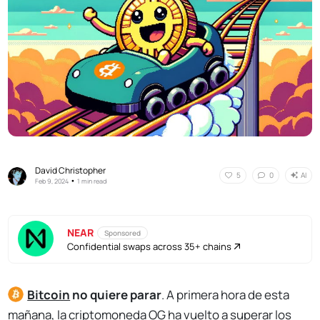
David Christopher
AI
5
0
•
Feb 9, 2024
1 min read
NEAR
Sponsored
Confidential swaps across 35+ chains
Bitcoin
no quiere parar
. A primera hora de esta
mañana, la criptomoneda OG ha vuelto a superar los