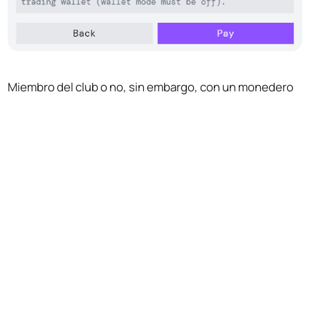
Miembro del club o no, sin embargo, con un monedero
de intercambio financiado puedes sumergirte en la
No Responses
realización de transacciones, como puentes, swaps,
órdenes limitadas e incluso el despliegue de nuevos
tokens, con sólo solicitarlos.
Enjoying this article?
Subscribe to Bankless
or
sign in
Subscribe for free