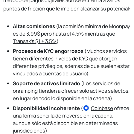
método de pagos digitales aún se enfrenta a varios
puntos de fricción que le impiden alcanzar su potencial:
Altas comisiones
(la comisión mínima de Moonpay
es de
3,99$ pero hasta el 4,5%
mientras que
Transak's $1 + 3.5%
)
Procesos de KYC engorrosos
(Muchos servicios
tienen diferentes niveles de KYC que otorgan
diferentes privilegios, además de que suelen estar
vinculados a cuentas de usuario)
Soporte de activos limitado
(Los servicios de
onramping tienden a ofrecer solo activos selectos,
en lugar de todo lo disponible en la cadena)
Disponibilidad incoherente
(
Coinbase
ofrece
una forma sencilla de moverse en la cadena,
aunque sólo está disponible en determinadas
jurisdicciones)