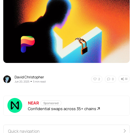
David Christopher
AI
2
0
•
Jun 20, 2025
5 min read
NEAR
Sponsored
Confidential swaps across 35+ chains
Quick navigation