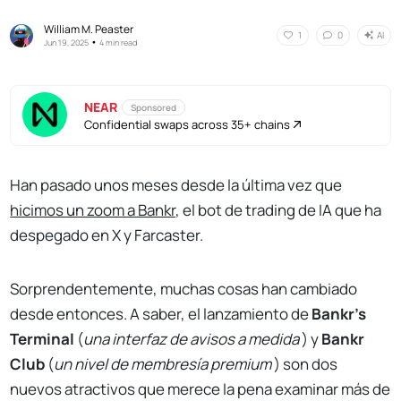
William M. Peaster
AI
1
0
•
Jun 19, 2025
4 min read
NEAR
Sponsored
Confidential swaps across 35+ chains
Han pasado unos meses desde la última vez que
hicimos un zoom a Bankr
, el bot de trading de IA que ha
despegado en X y Farcaster.
Sorprendentemente, muchas cosas han cambiado
desde entonces. A saber, el lanzamiento de
Bankr's
Terminal
(
una interfaz de avisos a medida
) y
Bankr
Club
(
un nivel de membresía premium
) son dos
nuevos atractivos que merece la pena examinar más de