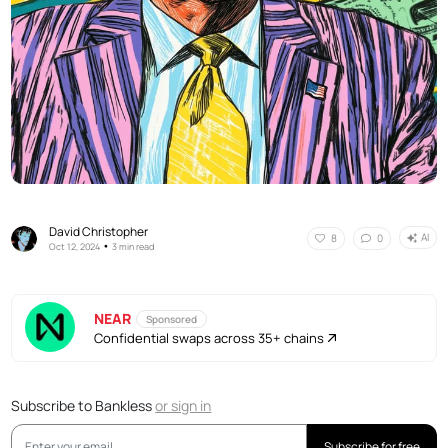
David Christopher
AI
8
0
•
Oct 12, 2024
3 min read
NEAR
Sponsored
Confidential swaps across 35+ chains
Subscribe to Bankless
or
sign in
Subscribe for free