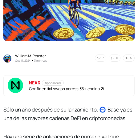
William M. Peaster
AI
7
0
•
Oct 11, 2024
3 min read
NEAR
Sponsored
Confidential swaps across 35+ chains
Sólo un año después de su lanzamiento,
Base
ya es
una de las mayores cadenas DeFi en criptomonedas.
Hay una serie de aplicaciones de primer nivel que