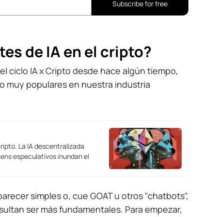
Subscribe for free
s de IA en el cripto?
l ciclo IA x Cripto desde hace algún tiempo,
to muy populares en nuestra industria
Cripto. La IA descentralizada
kens especulativos inundan el
arecer simples o, cue GOAT u otros "chatbots",
resultan ser más fundamentales. Para empezar,