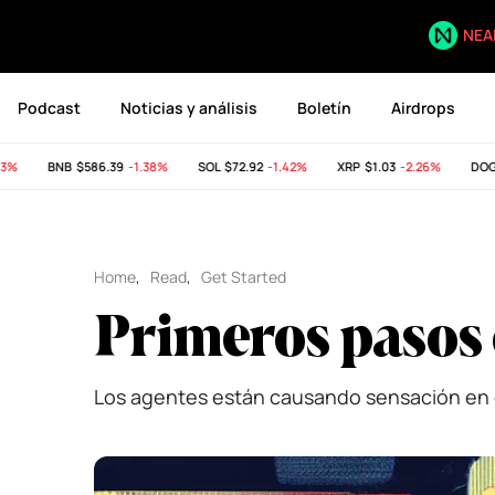
NEA
Podcast
Noticias y análisis
Boletín
Airdrops
BNB
$586.39
-1.38%
SOL
$72.92
-1.42%
XRP
$1.03
-2.26%
DOGE
Home
,
Read
,
Get Started
Primeros pasos 
Los agentes están causando sensación en e