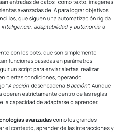
san entradas de datos -como texto, imágenes
mientas avanzadas de IA para lograr objetivos
encillos, que siguen una automatización rígida
n
inteligencia
,
adaptabilidad
y
autonomía
a
te con los bots, que son simplemente
tan funciones basadas en parámetros
ir un script para enviar alertas, realizar
en ciertas condiciones, operando
jo "
A acción
desencadena
B acción
". Aunque
ts operan estrictamente dentro de las reglas
e la capacidad de adaptarse o aprender.
ecnologías avanzadas
como los grandes
 el contexto, aprender de las interacciones y