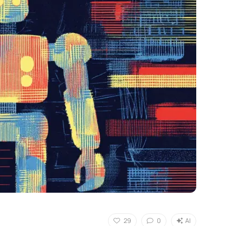
29
0
AI