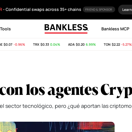
R
- Confidential swaps across 35+ chains
Learn
FRIEND & SPONSOR
Tools
Bankless MCP
$0.07
-0.96%
TRX
$0.33
0.04%
ADA
$0.20
6.99%
TON
$2.22
-5.27%
con los agentes Cryp
l sector tecnológico, pero ¿qué aportan las criptom