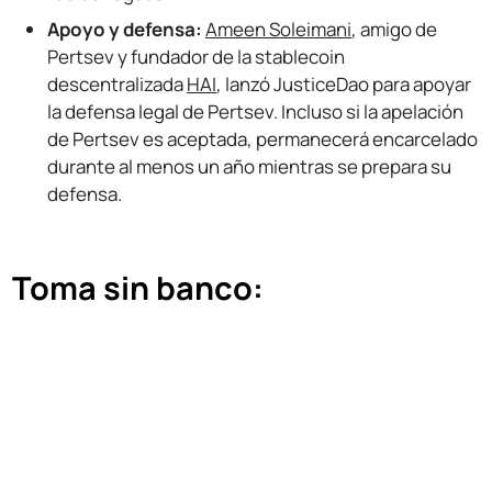
Apoyo y defensa:
Ameen Soleimani
, amigo de
Pertsev y fundador de la stablecoin
descentralizada
HAI
, lanzó JusticeDao para apoyar
la defensa legal de Pertsev. Incluso si la apelación
de Pertsev es aceptada, permanecerá encarcelado
durante al menos un año mientras se prepara su
defensa.
Toma sin banco:
La denegación de la libertad bajo fianza de Pertsev y su
No Responses
continuo encarcelamiento subrayan el continuo asalto
a la privacidad en las criptomonedas a nivel mundial.
Además, el hecho de que el tribunal apunte al
desarrollador que creó el software como la persona que
debe pagar el precio por el uso criminal establece un