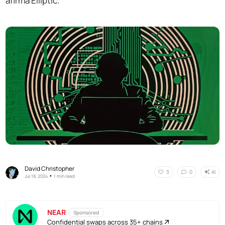
afirma Elliptic.
David Christopher
AI
3
0
•
Jul 18, 2024
1 min read
NEAR
Sponsored
Confidential swaps across 35+ chains