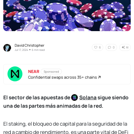
David Christopher
AI
6
0
•
Jul 17, 2024
6 min read
NEAR
Sponsored
Confidential swaps across 35+ chains
El sector de las apuestas de
Solana
sigue siendo
una de las partes más animadas de la red.
El staking, el bloqueo de capital para la seguridad de la
red a cambio de rendimiento, es una parte vital de DeFi