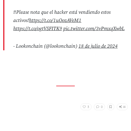
‼️Please nota que el hacker está vendiendo estos
activos!
https://t.co/1uOozAVeM1
https://t.co/ogtVSFITK9
pic.twitter.com/3vPmxqXwbL
- Lookonchain (@lookonchain)
18 de julio de 2024
AI
3
0