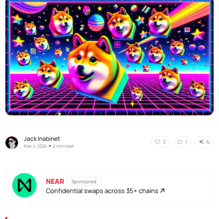
Jack Inabinet
AI
3
1
•
Mar 4, 2024
2 min read
NEAR
Sponsored
Confidential swaps across 35+ chains