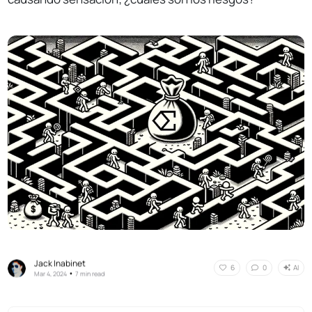
Jack Inabinet
AI
6
0
•
Mar 4, 2024
7 min read