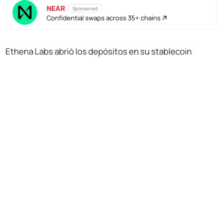
NEAR
Sponsored
Confidential swaps across 35+ chains
Ethena Labs
abrió los depósitos en su stablecoin
sintética en dólares al público el 19 de febrero,
No Responses
inyectándose en el espacio mental de prácticamente
todo el mundo en Crypto Twitter en el proceso.
Al ofrecer rendimientos de dos dígitos y puntos para un
próximo lanzamiento aéreo, la stablecoin USDe de
Ethena se ha disparado rápidamente a más de 770
millones de dólares en suministro para convertirse en
la sexta mayor stablecoin en dólares.
Aunque el ascenso de Ethena a la prominencia ha sido
ciertamente impresionante, el proyecto no viene sin