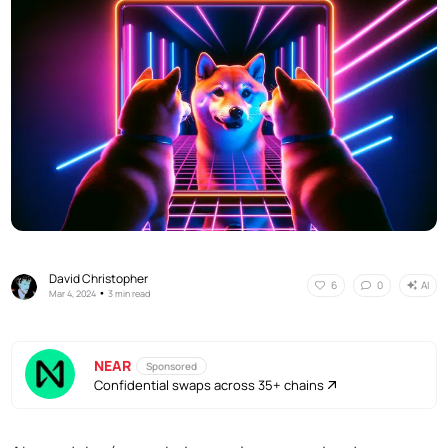
David Christopher
AI
6
0
•
Mar 4, 2024
3 min read
NEAR
Sponsored
Confidential swaps across 35+ chains