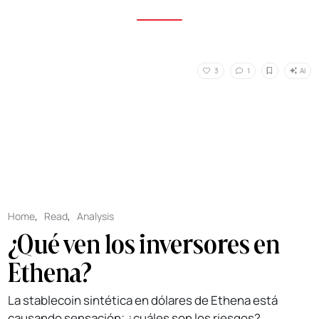
AI
3
1
Home
,
Read
,
Analysis
¿Qué ven los inversores en
Ethena?
La stablecoin sintética en dólares de Ethena está
causando sensación; ¿cuáles son los riesgos?