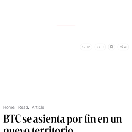
AI
12
0
Home
,
Read
,
Article
BTC se asienta por fin en un
nuevo territorio