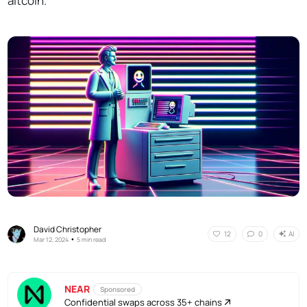
altcoin.
David Christopher
AI
12
0
•
Mar 12, 2024
5 min read
NEAR
Sponsored
Confidential swaps across 35+ chains