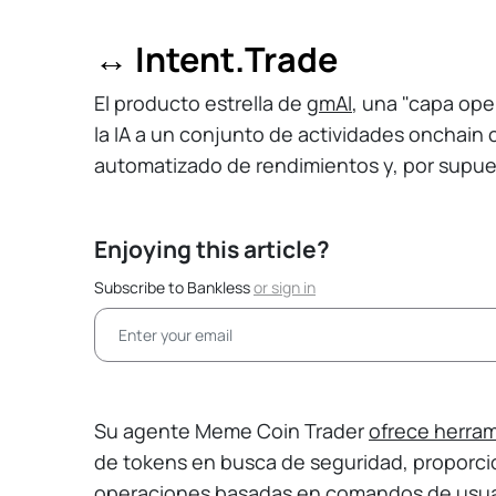
↔️ Intent.Trade
El producto estrella de
gmAI
, una "capa ope
la IA a un conjunto de actividades onchain c
automatizado de rendimientos y, por supu
Enjoying this article?
Subscribe to Bankless
or
sign in
Su agente Meme Coin Trader
ofrece herra
de tokens en busca de seguridad, proporcion
operaciones basadas en comandos de usuar