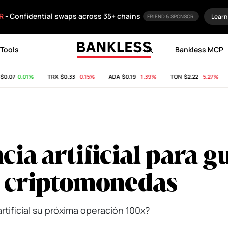
R
- Confidential swaps across 35+ chains
Learn
FRIEND & SPONSOR
Tools
Bankless MCP
.07
0.01%
TRX
$0.33
-0.15%
ADA
$0.19
-1.39%
TON
$2.22
-5.27%
S
cia artificial para g
n criptomonedas
rtificial su próxima operación 100x?