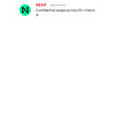
NEAR
Sponsored
Confidential swaps across 35+ chains