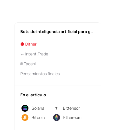
Bots de inteligencia artificial para guiar sus operaciones con criptomonedas
⚫️ Dither
↔️ Intent.Trade
🌐 Taoshi
Pensamientos finales
En el artículo
Solana
Bittensor
Bitcoin
Ethereum