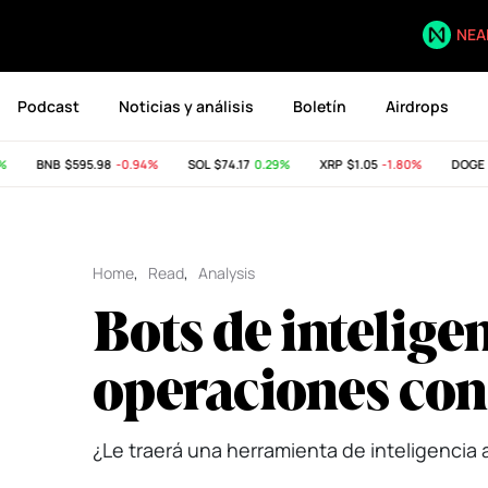
NEA
Podcast
Noticias y análisis
Boletín
Airdrops
BNB
$595.98
-0.94%
SOL
$74.17
0.29%
XRP
$1.05
-1.80%
DOGE
$0
Home
,
Read
,
Analysis
Bots de inteligen
operaciones co
¿Le traerá una herramienta de inteligencia a