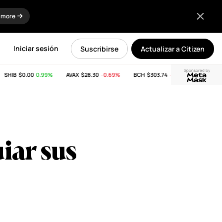
 more
Iniciar sesión
Suscribirse
Actualizar a Citizen
Sponsored by
HIB
$0.00
0.99%
AVAX
$28.30
-0.69%
BCH
$303.74
-11.53%
LINK
$8.21
uiar sus