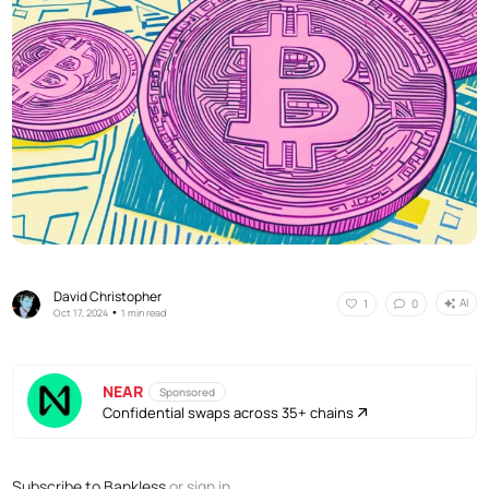
David Christopher
AI
1
0
•
Oct 17, 2024
1 min read
NEAR
Sponsored
Confidential swaps across 35+ chains
Subscribe to Bankless
or
sign in