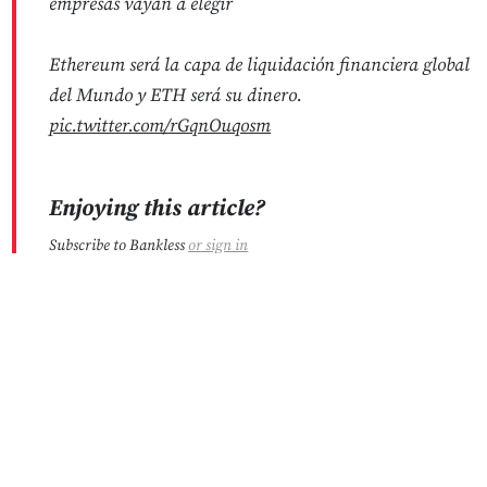
empresas vayan a elegir
Ethereum será la capa de liquidación financiera global
del Mundo y ETH será su dinero.
pic.twitter.com/rGqnOuqosm
Enjoying this article?
Subscribe to Bankless
or
sign in
No Responses
Subscribe for free
- eric.eth (@econoar)
3 de octubre de 2024
A principios de este año,
BlackRock
y
Franklin