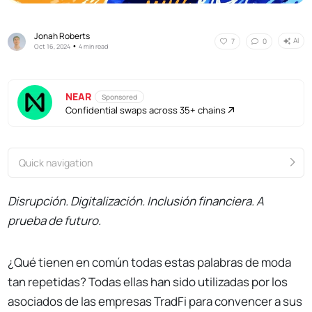
Jonah Roberts
AI
7
0
•
Oct 16, 2024
4 min read
NEAR
Sponsored
Confidential swaps across 35+ chains
Quick navigation
Disrupción. Digitalización. Inclusión financiera. A
prueba de futuro.
¿Qué tienen en común todas estas palabras de moda
tan repetidas? Todas ellas han sido utilizadas por los
asociados de las empresas TradFi para convencer a sus