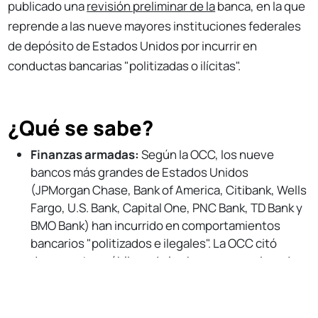
publicado una
revisión preliminar de la
banca, en la que
reprende a las nueve mayores instituciones federales
de depósito de Estados Unidos por incurrir en
conductas bancarias "politizadas o ilícitas".
¿Qué se sabe?
Finanzas armadas:
Según la OCC, los nueve
bancos más grandes de Estados Unidos
(JPMorgan Chase, Bank of America, Citibank, Wells
Fargo, U.S. Bank, Capital One, PNC Bank, TD Bank y
BMO Bank) han incurrido en comportamientos
bancarios "politizados e ilegales". La OCC citó
documentos públicos de los bancos mencionados
No Responses
para respaldar su conclusión preliminar.
Sectores afectados:
Entre 2020 y 2023, la OCC