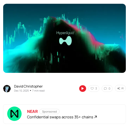
David Christopher
AI
3
0
•
Dec 10, 2025
7 min read
NEAR
Sponsored
Confidential swaps across 35+ chains