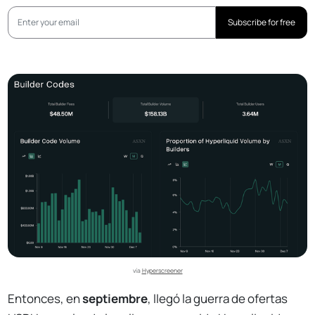
Subscribe for free
vía 
Hyperscreener
Entonces, en
septiembre
, llegó la guerra de ofertas