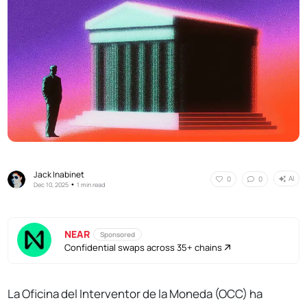
Jack Inabinet
AI
0
0
•
Dec 10, 2025
1 min read
NEAR
Sponsored
Confidential swaps across 35+ chains
La Oficina del Interventor de la Moneda (OCC) ha