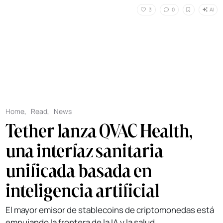
AI
3
0
Home
,
Read
,
News
Tether lanza QVAC Health,
una interfaz sanitaria
unificada basada en
inteligencia artificial
El mayor emisor de stablecoins de criptomonedas está
empujando la frontera de la IA y la salud.