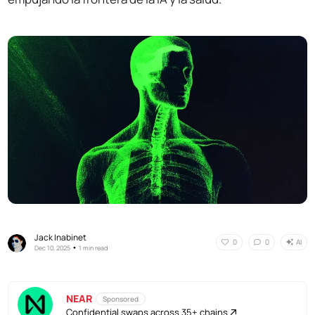
Jack Inabinet
AI
0
0
•
Dec 10, 2025
1 min read
NEAR
Sponsored
Confidential swaps across 35+ chains