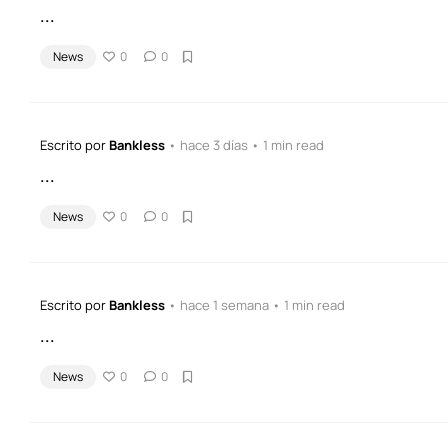
...
News
0
0
Escrito por
Bankless
• hace 3 días • 1 min read
...
News
0
0
Escrito por
Bankless
• hace 1 semana • 1 min read
...
News
0
0