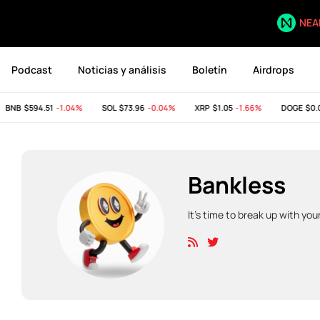
NEA
Podcast
Noticias y análisis
Boletín
Airdrops
NB
$594.51
-1.04%
SOL
$73.96
-0.04%
XRP
$1.05
-1.66%
DOGE
$0.07
Bankless
It’s time to break up with yo