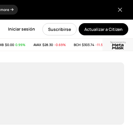
 more
Iniciar sesión
Suscribirse
Actualizar a Citizen
Sponsored by
$0.00
0.99%
AVAX
$28.30
-0.69%
BCH
$303.74
-11.53%
LINK
$8.19
0.3