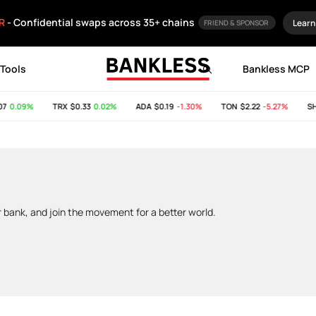
R
- Confidential swaps across 35+ chains
Learn
FRIEND & SPONSOR
Tools
Bankless MCP
0.09%
TRX
$0.33
0.02%
ADA
$0.19
-1.30%
TON
$2.22
-5.27%
SHIB
ur bank, and join the movement for a better world.