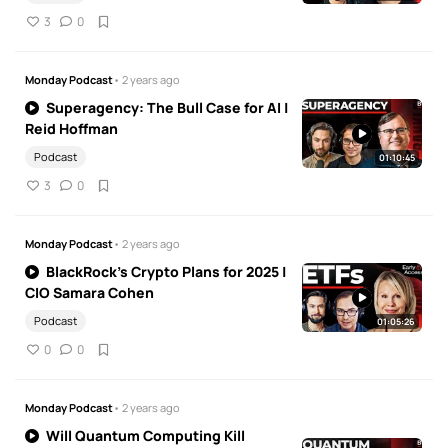
3
0
Monday Podcast
• 2 years ago
Superagency: The Bull Case for AI |
Reid Hoffman
Podcast
01:10:45
3
0
Monday Podcast
• 2 years ago
BlackRock's Crypto Plans for 2025 |
CIO Samara Cohen
Podcast
01:05:26
0
0
Monday Podcast
• 2 years ago
Will Quantum Computing Kill