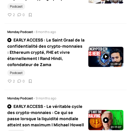
01:48:08
Podcast
2
0
Monday Podcast
• 8 months ago
EARLY ACCESS : Le Saint Graal de la
confidentialité des crypto-monnaies
: Ethereum crypté, FHE et vivre
éternellement | Rand Hindi,
cofondateur de Zama
01:29:47
Podcast
2
0
Monday Podcast
• 9 months ago
EARLY ACCESS - Le véritable cycle
des crypto-monnaies : Ce qui se
passe lorsque la liquidité mondiale
atteint son maximum | Michael Howell
01:17:07