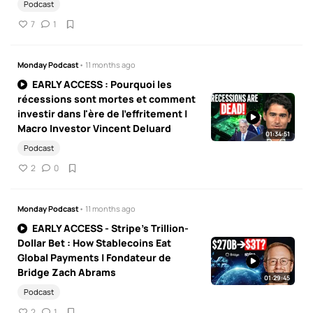
Podcast
7
1
Monday Podcast
• 11 months ago
EARLY ACCESS : Pourquoi les
récessions sont mortes et comment
investir dans l'ère de l'effritement |
Macro Investor Vincent Deluard
01:34:51
Podcast
2
0
Monday Podcast
• 11 months ago
EARLY ACCESS - Stripe's Trillion-
Dollar Bet : How Stablecoins Eat
Global Payments | Fondateur de
Bridge Zach Abrams
01:29:45
Podcast
2
1