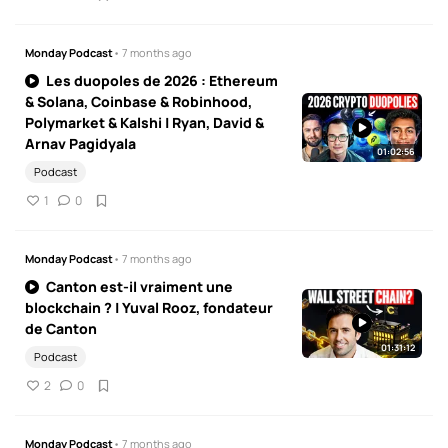
Monday Podcast
• 7 months ago
Les duopoles de 2026 : Ethereum
& Solana, Coinbase & Robinhood,
Polymarket & Kalshi | Ryan, David &
Arnav Pagidyala
01:02:56
Podcast
1
0
Monday Podcast
• 7 months ago
Canton est-il vraiment une
blockchain ? | Yuval Rooz, fondateur
de Canton
01:31:12
Podcast
2
0
Monday Podcast
• 7 months ago