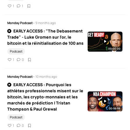
1
1
Monday Podcast
• 9 months ago
EARLY ACCESS : "The Debasement
Trade" - Luke Gromen sur l'or, le
bitcoin et la réinitialisation de 100 ans
00:00:00
Podcast
1
0
Monday Podcast
• 10 months ago
EARLY ACCESS : Pourquoi les
athlètes professionnels misent sur le
bitcoin, les crypto-monnaies et les
marchés de prédiction | Tristan
Thompson & Paul Grewal
00:56:58
Podcast
1
0