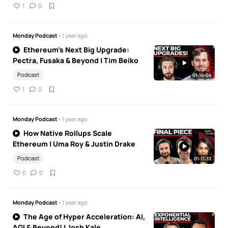
1
0
Monday Podcast
• 1 year ago
Ethereum’s Next Big Upgrade:
Pectra, Fusaka & Beyond | Tim Beiko
Podcast
01:16:04
1
0
Monday Podcast
• 1 year ago
How Native Rollups Scale
Ethereum | Uma Roy & Justin Drake
Podcast
01:11:33
0
0
Monday Podcast
• 1 year ago
The Age of Hyper Acceleration: AI,
AGI & Beyond! | Josh Kale