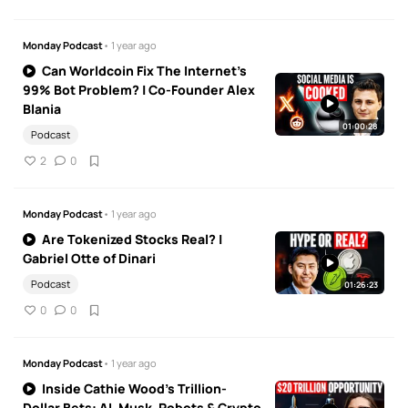
Monday Podcast
• 1 year ago
Can Worldcoin Fix The Internet's
99% Bot Problem? | Co-Founder Alex
Blania
01:00:28
Podcast
2
0
Monday Podcast
• 1 year ago
Are Tokenized Stocks Real? |
Gabriel Otte of Dinari
Podcast
01:26:23
0
0
Monday Podcast
• 1 year ago
Inside Cathie Wood’s Trillion-
Dollar Bets: AI, Musk, Robots & Crypto