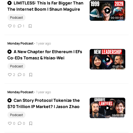
LIMITLESS: This Is Far Bigger Than
The Internet Boom | Shaun Maguire
Podcast
00:00:00
0
1
Monday Podcast
• 1 year ago
A New Chapter for Ethereum | EFs
Co-EDs Tomasz & Hsiao-Wei
Podcast
01:27:34
2
0
Monday Podcast
• 1 year ago
Can Story Protocol Tokenize the
$70 Trillion IP Market? | Jason Zhao
Podcast
00:52:22
0
0