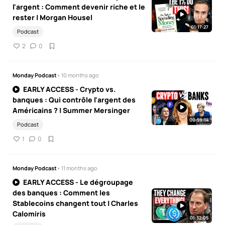
l'argent : Comment devenir riche et le
rester | Morgan Housel
01:17:27
Podcast
2
0
Monday Podcast
• 10 months ago
EARLY ACCESS - Crypto vs.
banques : Qui contrôle l'argent des
Américains ? | Summer Mersinger
00:59:14
Podcast
1
0
Monday Podcast
• 11 months ago
EARLY ACCESS - Le dégroupage
des banques : Comment les
Stablecoins changent tout | Charles
Calomiris
01:32:05