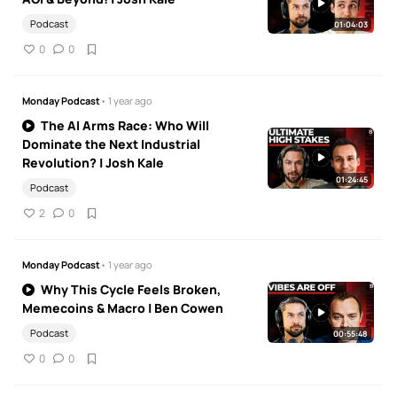
Podcast
01:04:03
0
0
Monday Podcast
• 1 year ago
The AI Arms Race: Who Will
Dominate the Next Industrial
Revolution? | Josh Kale
01:24:45
Podcast
2
0
Monday Podcast
• 1 year ago
Why This Cycle Feels Broken,
Memecoins & Macro | Ben Cowen
Podcast
00:55:48
0
0