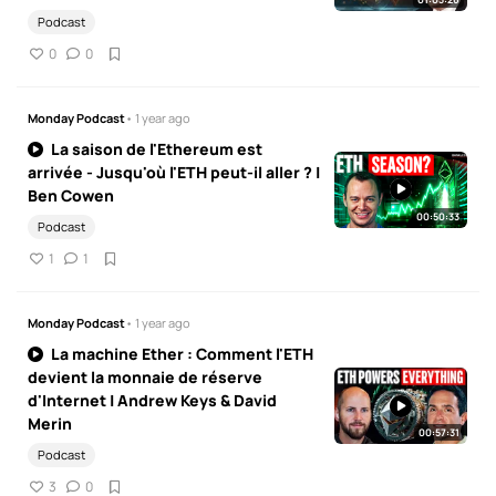
Podcast
0
0
Monday Podcast
• 1 year ago
La saison de l'Ethereum est
arrivée - Jusqu'où l'ETH peut-il aller ? |
Ben Cowen
00:50:33
Podcast
1
1
Monday Podcast
• 1 year ago
La machine Ether : Comment l'ETH
devient la monnaie de réserve
d'Internet | Andrew Keys & David
Merin
00:57:31
Podcast
3
0