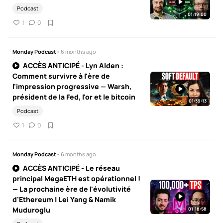
Podcast
01:19:00
1
0
Monday Podcast
• 6 months ago
ACCÈS ANTICIPÉ - Lyn Alden :
Comment survivre à l'ère de
l'impression progressive — Warsh,
président de la Fed, l'or et le bitcoin
01:39:13
Podcast
1
0
Monday Podcast
• 6 months ago
ACCÈS ANTICIPÉ - Le réseau
principal MegaETH est opérationnel !
— La prochaine ère de l'évolutivité
d'Ethereum | Lei Yang & Namik
Muduroglu
01:18:58