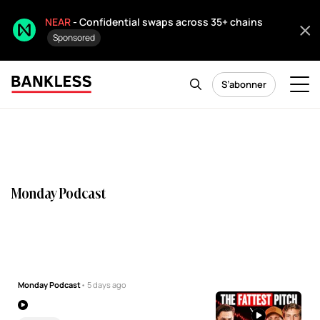
NEAR
- Confidential swaps across 35+ chains
Sponsored
S’abonner
Monday Podcast
Monday Podcast
• 5 days ago