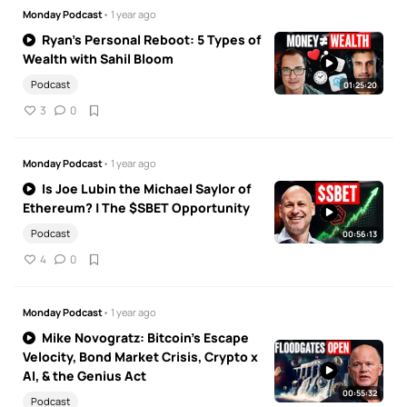
Monday Podcast
• 1 year ago
Ryan's Personal Reboot: 5 Types of
Wealth with Sahil Bloom
Podcast
01:25:20
3
0
Monday Podcast
• 1 year ago
Is Joe Lubin the Michael Saylor of
Ethereum? | The $SBET Opportunity
Podcast
00:56:13
4
0
Monday Podcast
• 1 year ago
Mike Novogratz: Bitcoin’s Escape
Velocity, Bond Market Crisis, Crypto x
AI, & the Genius Act
00:55:32
Podcast