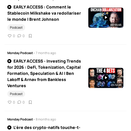
EARLY ACCESS : Comment le
Stablecoin Milkshake va redollariser
le monde | Brent Johnson
00:55:45
Podcast
0
0
Monday Podcast
• 7 months ago
EARLY ACCESS - Investing Trends
for 2026 : DeFi, Tokenization, Capital
Formation, Speculation & AI | Ben
Lakoff & Arnav from Bankless
Ventures
01:12:23
Podcast
0
0
Monday Podcast
• 8 months ago
L'ère des crypto-natifs touche-t-