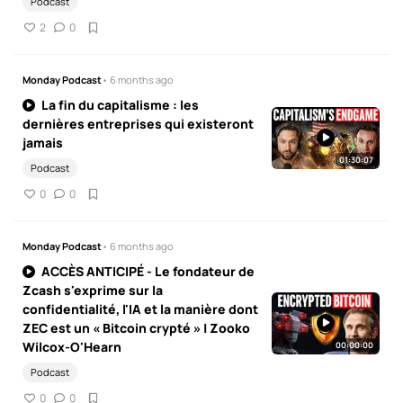
Podcast
2
0
Monday Podcast
• 6 months ago
La fin du capitalisme : les
dernières entreprises qui existeront
jamais
01:30:07
Podcast
0
0
Monday Podcast
• 6 months ago
ACCÈS ANTICIPÉ - Le fondateur de
Zcash s'exprime sur la
confidentialité, l'IA et la manière dont
ZEC est un « Bitcoin crypté » | Zooko
Wilcox-O'Hearn
00:00:00
Podcast
0
0