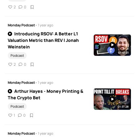
2
0
Monday Podcast
• 1 year ago
Introducing RSOV: A Better L1
Valuation Metric than REV | Jonah
Weinstein
01:41:31
Podcast
2
0
Monday Podcast
• 1 year ago
Arthur Hayes - Money Printing &
The Crypto Bet
Podcast
01:31:28
1
0
Monday Podcast
• 1 year ago