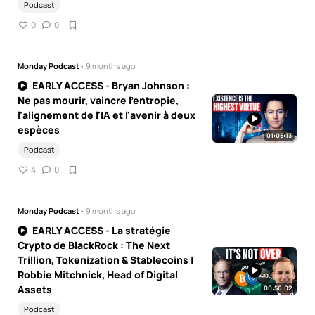
Podcast
0
0
Monday Podcast
• 9 months ago
EARLY ACCESS - Bryan Johnson :
Ne pas mourir, vaincre l'entropie,
l'alignement de l'IA et l'avenir à deux
espèces
01:05:13
Podcast
4
0
Monday Podcast
• 9 months ago
EARLY ACCESS - La stratégie
Crypto de BlackRock : The Next
Trillion, Tokenization & Stablecoins |
Robbie Mitchnick, Head of Digital
Assets
00:56:02
Podcast