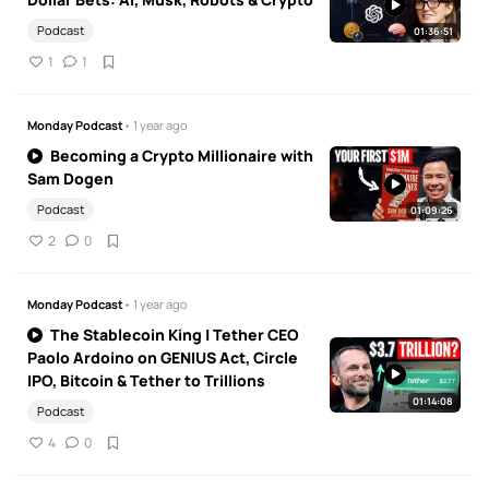
Podcast
01:36:51
1
1
Monday Podcast
• 1 year ago
Becoming a Crypto Millionaire with
Sam Dogen
Podcast
01:09:26
2
0
Monday Podcast
• 1 year ago
The Stablecoin King | Tether CEO
Paolo Ardoino on GENIUS Act, Circle
IPO, Bitcoin & Tether to Trillions
01:14:08
Podcast
4
0