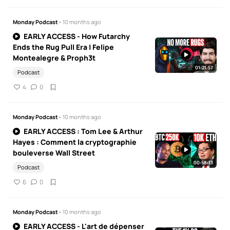
Monday Podcast
• 10 months ago
EARLY ACCESS - How Futarchy
Ends the Rug Pull Era | Felipe
Montealegre & Proph3t
01:21:57
Podcast
4
0
Monday Podcast
• 10 months ago
EARLY ACCESS : Tom Lee & Arthur
Hayes : Comment la cryptographie
bouleverse Wall Street
00:58:13
Podcast
6
0
Monday Podcast
• 10 months ago
EARLY ACCESS - L'art de dépenser