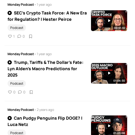
Monday Podcast
• 1 year ago
SEC's Crypto Task Force: A New Era
for Regulation? | Hester Peirce
Podcast
00:51:32
1
0
Monday Podcast
• 1 year ago
Trump, Tariffs & The Dollar’s Fate:
Lyn Alden’s Macro Predictions for
2025
01:06:30
Podcast
0
0
Monday Podcast
• 2 years ago
Can Pudgy Penguins Flip DOGE? |
Luca Netz
Podcast
01:03:08