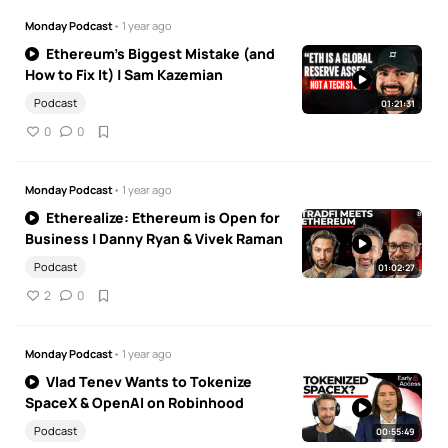
Monday Podcast
• 1 year ago
Ethereum’s Biggest Mistake (and
How to Fix It) | Sam Kazemian
Podcast
01:21:31
0
0
Monday Podcast
• 1 year ago
Etherealize: Ethereum is Open for
Business | Danny Ryan & Vivek Raman
Podcast
01:02:27
2
0
Monday Podcast
• 1 year ago
Vlad Tenev Wants to Tokenize
SpaceX & OpenAI on Robinhood
Podcast
00:55:49