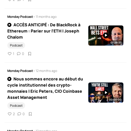
Monday Podcast
• 11 months ago
ACCÈS ANTICIPÉ : De BlackRock à
Ethereum : Parier sur l'ETH | Joseph
Chalom
01:29:33
Podcast
1
0
Monday Podcast
• 12 months ago
Nous sommes encore au début du
cycle institutionnel des crypto-
monnaies | Eric Peters, CIO Coinbase
Asset Management
00:00:00
Podcast
2
0
Monday Podcast
• 12 months ago