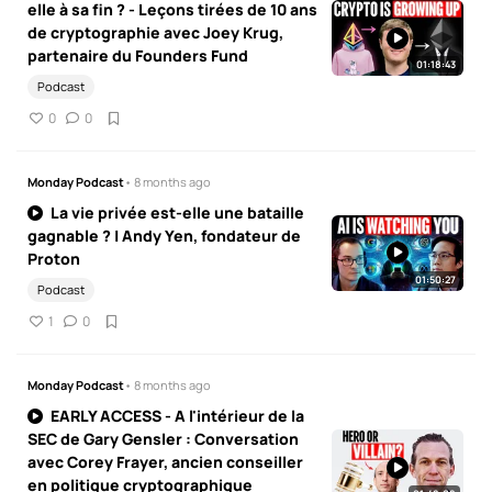
elle à sa fin ? - Leçons tirées de 10 ans
de cryptographie avec Joey Krug,
partenaire du Founders Fund
01:18:43
Podcast
0
0
Monday Podcast
• 8 months ago
La vie privée est-elle une bataille
gagnable ? | Andy Yen, fondateur de
Proton
01:50:27
Podcast
1
0
Monday Podcast
• 8 months ago
EARLY ACCESS - A l'intérieur de la
SEC de Gary Gensler : Conversation
avec Corey Frayer, ancien conseiller
en politique cryptographique