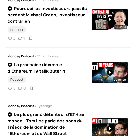
Pourquoi les investisseurs passifs
perdent Michael Green, investisseur
contrarien
01:33:13
Podcast
2
1
Monday Podcast
• 12 months ago
La prochaine décennie
d'Ethereum | Vitalik Buterin
Podcast
02:00:50
6
0
Monday Podcast
• 1 year ago
Le plus grand détenteur d'ETH au
monde - Tom Lee parle des bons du
Trésor, de la domination de
l'Ethereum et de Wall Street
01:03:26