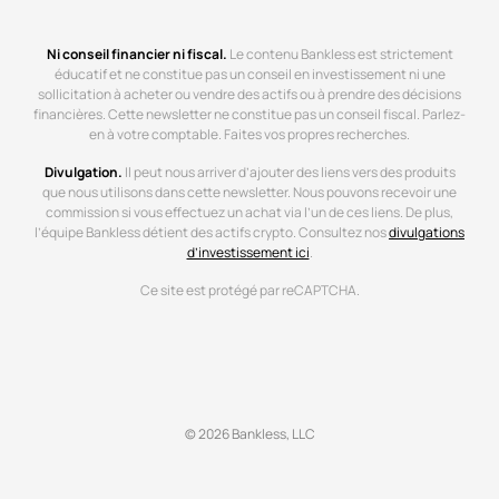
Ni conseil financier ni fiscal.
Le contenu Bankless est strictement
éducatif et ne constitue pas un conseil en investissement ni une
sollicitation à acheter ou vendre des actifs ou à prendre des décisions
financières. Cette newsletter ne constitue pas un conseil fiscal. Parlez-
en à votre comptable. Faites vos propres recherches.
Divulgation.
Il peut nous arriver d’ajouter des liens vers des produits
que nous utilisons dans cette newsletter. Nous pouvons recevoir une
commission si vous effectuez un achat via l’un de ces liens. De plus,
l’équipe Bankless détient des actifs crypto. Consultez nos
divulgations
d’investissement ici
.
Ce site est protégé par reCAPTCHA.
© 2026 Bankless, LLC