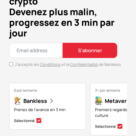
crypto
Devenez plus malin,
progressez en 3 min par
jour
S’abonner
J’accepte les
Conditions
et la
Confidentialité
de Bankless
6 par semaine
3+ par semaine
Bankless
Metaversal
Prenez de l’avance en 3 min
Premiers regards sur 
culture
Sélectionné
Sélectionné