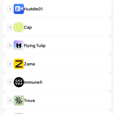
Huddle01
Cap
Flying Tulip
Zama
Immunefi
Trove