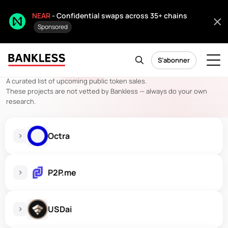
NEAR
- Confidential swaps across 35+ chains
Sponsored
S’abonner
ICO Watch
Get Alerts
A curated list of upcoming public token sales.
These projects are not vetted by Bankless — always do your own
research.
Octra
P2P.me
USDai