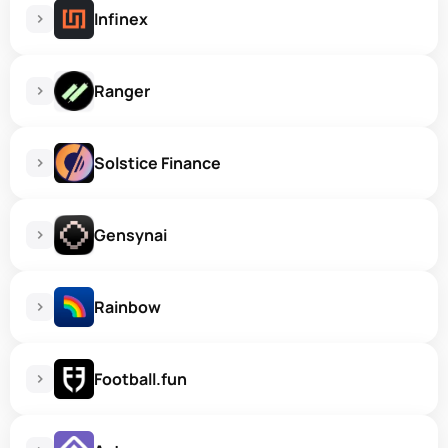
Infinex
Ranger
Solstice Finance
Gensynai
Rainbow
Football.fun