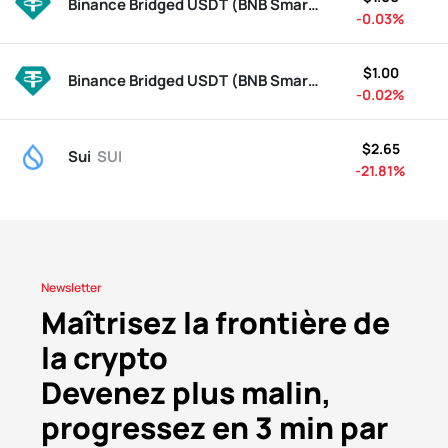
Binance Bridged USDT (BNB Smart Chain)
BSC-USD
-0.03%
$1.00
Binance Bridged USDT (BNB Smart Chain)
BSC-USD
-0.02%
$2.65
Sui
SUI
-21.81%
Newsletter
Maîtrisez la frontière de
la crypto
Devenez plus malin,
progressez en 3 min par