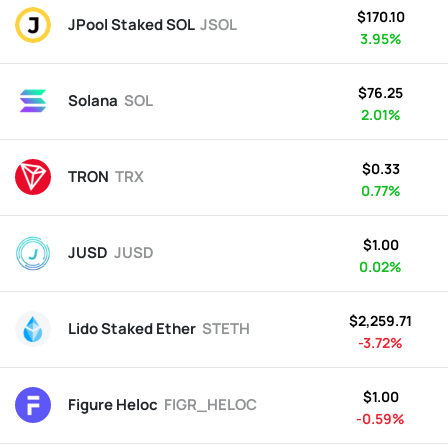
$170.10
JPool Staked SOL
JSOL
3.95%
$76.25
Solana
SOL
2.01%
$0.33
TRON
TRX
0.77%
$1.00
JUSD
JUSD
0.02%
$2,259.71
Lido Staked Ether
STETH
-3.72%
$1.00
Figure Heloc
FIGR_HELOC
-0.59%