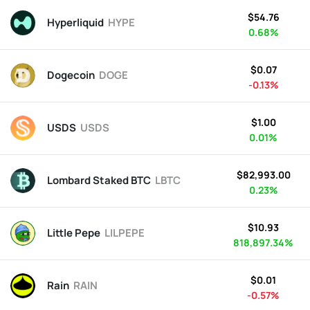
$54.76
Hyperliquid
HYPE
0.68%
$0.07
Dogecoin
DOGE
-0.13%
$1.00
USDS
USDS
0.01%
$82,993.00
Lombard Staked BTC
LBTC
0.23%
$10.93
Little Pepe
LILPEPE
818,897.34%
$0.01
Rain
RAIN
-0.57%