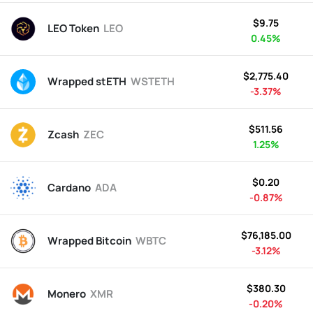
$9.75
LEO Token
LEO
0.45%
$2,775.40
Wrapped stETH
WSTETH
-3.37%
$511.56
Zcash
ZEC
1.25%
$0.20
Cardano
ADA
-0.87%
$76,185.00
Wrapped Bitcoin
WBTC
-3.12%
$380.30
Monero
XMR
-0.20%