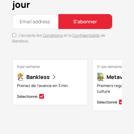
jour
S’abonner
J’accepte les
Conditions
et la
Confidentialité
de
Bankless
6 par semaine
3+ par semaine
Bankless
Metaversa
Prenez de l’avance en 3 min
Premiers regards su
culture
Sélectionné
Sélectionné