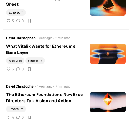
Sheet
Ethereum
3
0
David Christopher
• 1 year ago • 5 min read
What Vitalik Wants for Ethereum's
Base Layer
Analysis
Ethereum
3
0
David Christopher
• 1 year ago • 7 min read
The Ethereum Foundation’s New Exec
Directors Talk Vision and Action
Ethereum
4
0