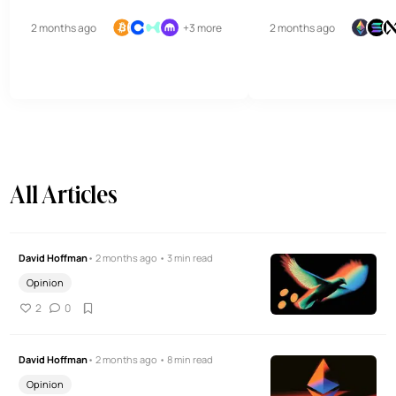
2 months ago
+3 more
2 months ago
All Articles
David Hoffman
• 2 months ago • 3 min read
Opinion
2
0
David Hoffman
• 2 months ago • 8 min read
Opinion