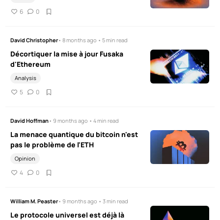
6
0
David Christopher
• 8 months ago • 5 min read
Décortiquer la mise à jour Fusaka
d'Ethereum
Analysis
5
0
David Hoffman
• 9 months ago • 4 min read
La menace quantique du bitcoin n'est
pas le problème de l'ETH
Opinion
4
0
William M. Peaster
• 9 months ago • 3 min read
Le protocole universel est déjà là