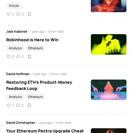
Article
3
0
Jack Inabinet
• 1 year ago • 3 min read
Robinhood is Here to Win
Analysis
Ethereum
0
0
David Hoffman
• 1 year ago • 13 min read
Restoring ETH’s Product-Money
Feedback Loop
Analysis
Ethereum
7
0
David Christopher
• 1 year ago • 4 min read
Your Ethereum Pectra Upgrade Cheat