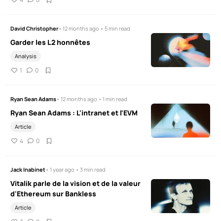
David Christopher
• 12 months ago • 5 min read
Garder les L2 honnêtes
Analysis
1
0
Ryan Sean Adams
• 12 months ago • 1 min read
Ryan Sean Adams : L'intranet et l'EVM
Article
4
0
Jack Inabinet
• 1 year ago • 3 min read
Vitalik parle de la vision et de la valeur
d'Ethereum sur Bankless
Article