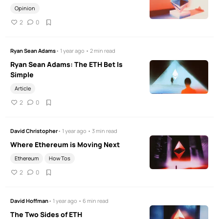
Opinion
2
0
Ryan Sean Adams
• 1 year ago • 2 min read
Ryan Sean Adams: The ETH Bet Is
Simple
Article
2
0
David Christopher
• 1 year ago • 3 min read
Where Ethereum is Moving Next
Ethereum
How Tos
2
0
David Hoffman
• 1 year ago • 6 min read
The Two Sides of ETH