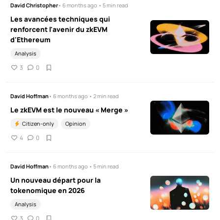
David Christopher
• 6 months ago • 5 min read
Les avancées techniques qui
renforcent l'avenir du zkEVM
d'Ethereum
Analysis
3
0
David Hoffman
• 6 months ago • 2 min read
Le zkEVM est le nouveau « Merge »
Citizen-only
Opinion
4
0
David Hoffman
• 6 months ago • 5 min read
Un nouveau départ pour la
tokenomique en 2026
Analysis
3
0