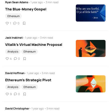
Ryan Sean Adams
• 1 year ago • 3 min read
The Blue-Money Gospel
Ethereum
1
0
Jack Inabinet
• 1 year ago • 3 min read
Vitalik's Virtual Machine Proposal
Analysis
Ethereum
4
0
David Hoffman
• 1 year ago • 5 min read
Ethereum’s Strategic Pivot
Analysis
Ethereum
9
0
David Christopher
• 1 year ago • 5 min read