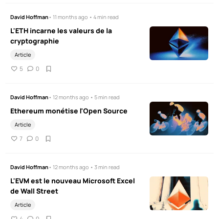
David Hoffman
• 11 months ago • 4 min read
L'ETH incarne les valeurs de la
cryptographie
Article
5
0
David Hoffman
• 12 months ago • 5 min read
Ethereum monétise l'Open Source
Article
7
0
David Hoffman
• 12 months ago • 3 min read
L'EVM est le nouveau Microsoft Excel
de Wall Street
Article
4
0