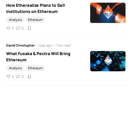
How Etherealize Plans to Sell
Institutions on Ethereum
Analysis
Ethereum
3
0
David Christopher
• 1 year ago • 7 min read
What Fusaka & Pectra Will Bring
Ethereum
Analysis
Ethereum
4
0