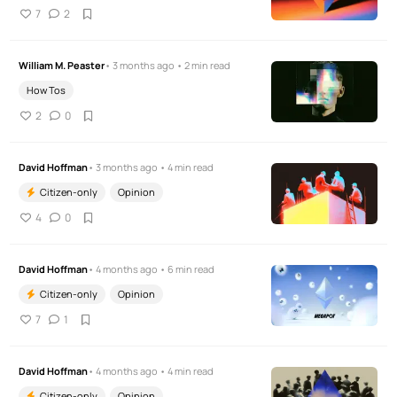
7
2
William M. Peaster
• 3 months ago • 2 min read
How Tos
2
0
David Hoffman
• 3 months ago • 4 min read
Citizen-only
Opinion
4
0
David Hoffman
• 4 months ago • 6 min read
Citizen-only
Opinion
7
1
David Hoffman
• 4 months ago • 4 min read
Citizen-only
Opinion