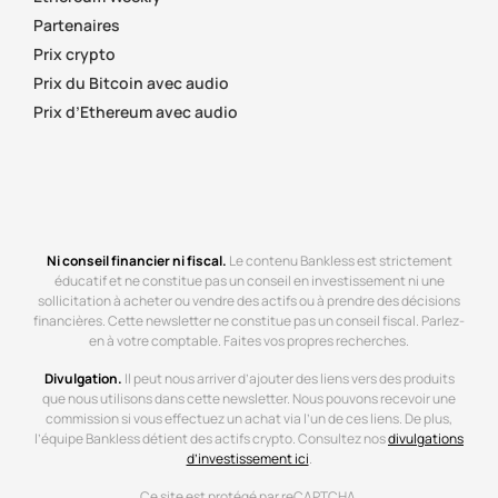
Partenaires
Prix crypto
Prix du Bitcoin avec audio
Prix d’Ethereum avec audio
Ni conseil financier ni fiscal.
Le contenu Bankless est strictement
éducatif et ne constitue pas un conseil en investissement ni une
sollicitation à acheter ou vendre des actifs ou à prendre des décisions
financières. Cette newsletter ne constitue pas un conseil fiscal. Parlez-
en à votre comptable. Faites vos propres recherches.
Divulgation.
Il peut nous arriver d’ajouter des liens vers des produits
que nous utilisons dans cette newsletter. Nous pouvons recevoir une
commission si vous effectuez un achat via l’un de ces liens. De plus,
l’équipe Bankless détient des actifs crypto. Consultez nos
divulgations
d’investissement ici
.
Ce site est protégé par reCAPTCHA.