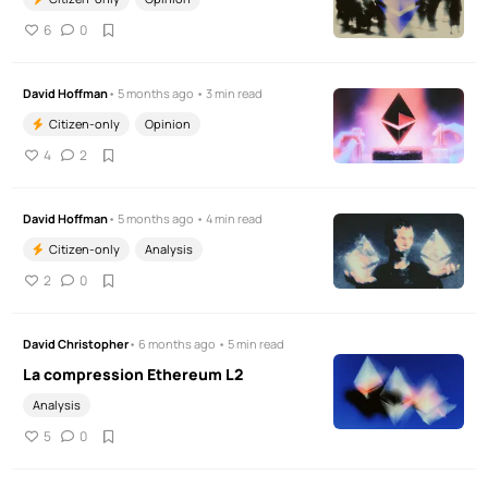
6
0
David Hoffman
• 5 months ago • 3 min read
Citizen-only
Opinion
4
2
David Hoffman
• 5 months ago • 4 min read
Citizen-only
Analysis
2
0
David Christopher
• 6 months ago • 5 min read
La compression Ethereum L2
Analysis
5
0