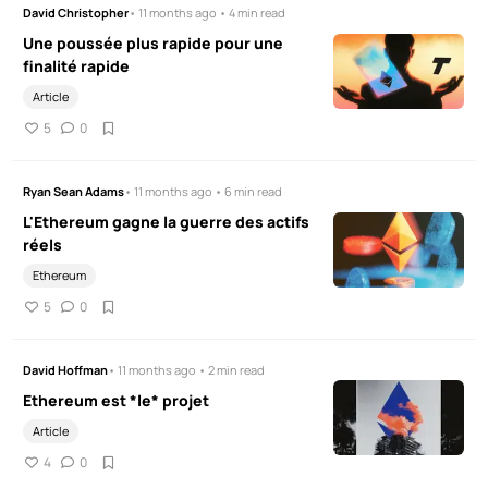
David Christopher
• 11 months ago • 4 min read
Une poussée plus rapide pour une
finalité rapide
Article
5
0
Ryan Sean Adams
• 11 months ago • 6 min read
L'Ethereum gagne la guerre des actifs
réels
Ethereum
5
0
David Hoffman
• 11 months ago • 2 min read
Ethereum est *le* projet
Article
4
0