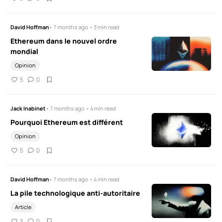
David Hoffman
• 7 months ago • 3 min read
Ethereum dans le nouvel ordre
mondial
Opinion
5
0
Jack Inabinet
• 7 months ago • 4 min read
Pourquoi Ethereum est différent
Opinion
5
0
David Hoffman
• 7 months ago • 4 min read
La pile technologique anti-autoritaire
Article
3
0