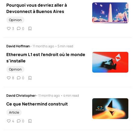
Pourquoi vous devriez aller à
Devconnect à Buenos Aires
Opinion
3
0
David Hoffman
• 11 months ago • 5 min read
Ethereum L1 est l'endroit où le monde
s'installe
Opinion
8
0
David Christopher
• 11 months ago • 4 min read
Ce que Nethermind construit
Article
4
0