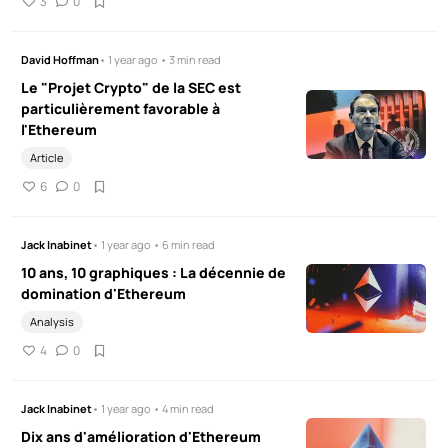
3
0
David Hoffman
• 1 year ago • 3 min read
Le "Projet Crypto" de la SEC est
particulièrement favorable à
l'Ethereum
Article
6
0
Jack Inabinet
• 1 year ago • 6 min read
10 ans, 10 graphiques : La décennie de
domination d'Ethereum
Analysis
4
0
Jack Inabinet
• 1 year ago • 4 min read
Dix ans d'amélioration d'Ethereum