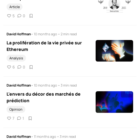
Article
5
0
David Hoffman
• 10 months ago • 2 min read
La prolifération de la vie privée sur
Ethereum
Analysis
6
0
David Hoffman
• 10 months ago • 3 min read
L'envers du décor des marchés de
prédiction
Opinion
7
1
David Hoffman
• 11 months ago • 3 min read