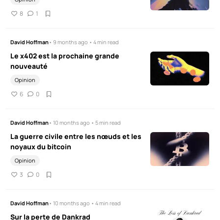
8
1
David Hoffman
• 9 months ago • 4 min read
Le x402 est la prochaine grande
nouveauté
Opinion
6
0
David Hoffman
• 10 months ago • 5 min read
La guerre civile entre les nœuds et les
noyaux du bitcoin
Opinion
3
0
David Hoffman
• 10 months ago • 4 min read
Sur la perte de Dankrad