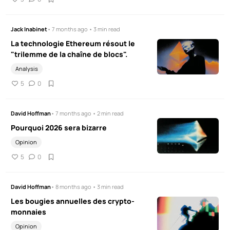
Jack Inabinet
• 7 months ago • 3 min read
La technologie Ethereum résout le
"trilemme de la chaîne de blocs".
Analysis
5
0
David Hoffman
• 7 months ago • 2 min read
Pourquoi 2026 sera bizarre
Opinion
5
0
David Hoffman
• 8 months ago • 3 min read
Les bougies annuelles des crypto-
monnaies
Opinion