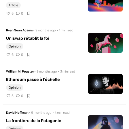
Article
6
0
Ryan Sean Adams
• 9 months ago • 1 min read
Uniswap rétablit la foi
Opinion
6
0
William M. Peaster
• 9 months ago • 3 min read
Ethereum passe à l'échelle
Opinion
5
0
David Hoffman
• 9 months ago • 4 min read
La frontière de la Patagonie
Opinion