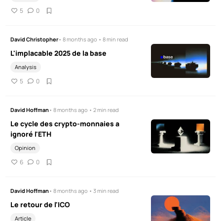
5
0
David Christopher
• 8 months ago • 8 min read
L'implacable 2025 de la base
Analysis
5
0
David Hoffman
• 8 months ago • 2 min read
Le cycle des crypto-monnaies a
ignoré l'ETH
Opinion
6
0
David Hoffman
• 8 months ago • 3 min read
Le retour de l'ICO
Article