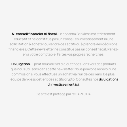
Ni conseil financier ni fiscal.
Le contenu Bankless est strictement
éducatif et ne constitue pas un conseil en investissement ni une
sollicitation à acheter ou vendre des actifs ou à prendre des décisions
financières. Cette newsletter ne constitue pas un conseil fiscal. Parlez-
en à votre comptable. Faites vos propres recherches.
Divulgation.
Il peut nous arriver d’ajouter des liens vers des produits
que nous utilisons dans cette newsletter. Nous pouvons recevoir une
commission si vous effectuez un achat via l’un de ces liens. De plus,
l’équipe Bankless détient des actifs crypto. Consultez nos
divulgations
d’investissement ici
.
Ce site est protégé par reCAPTCHA.