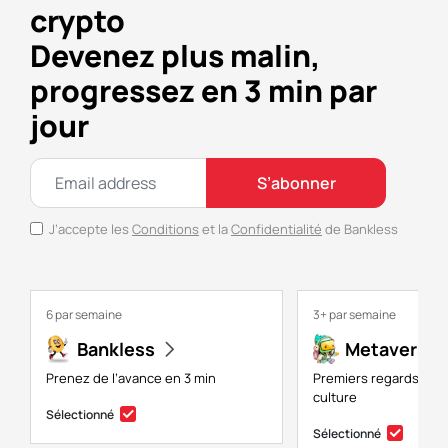
crypto
Devenez plus malin,
progressez en 3 min par
jour
S’abonner
J’accepte les
Conditions
et la
Confidentialité
de Bankless
6 par semaine
3+ par semaine
Bankless
Metaversal
Prenez de l’avance en 3 min
Premiers regards sur 
culture
Sélectionné
Sélectionné