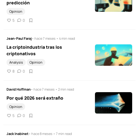
predicción
Opinion
5
0
Jean-Paul Faraj
• hace 7 meses • 4 min read
La criptoindustria tras los
criptonativos
Analysis
Opinion
8
0
David Hoffman
• hace 7 meses • 2 min read
Por qué 2026 será extraño
Opinion
5
0
Jack Inabinet
• hace 8 meses • 7 min read