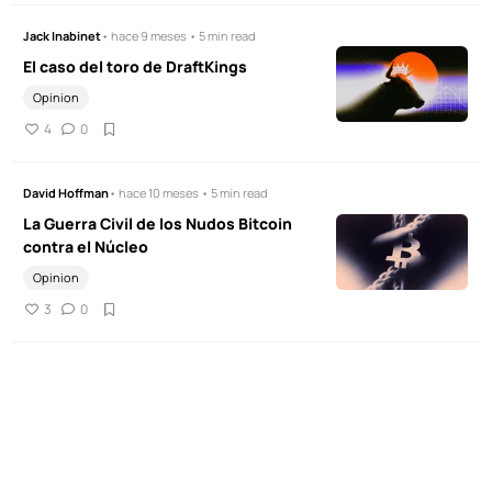
Jack Inabinet
• hace 9 meses • 5 min read
El caso del toro de DraftKings
Opinion
4
0
David Hoffman
• hace 10 meses • 5 min read
La Guerra Civil de los Nudos Bitcoin
contra el Núcleo
Opinion
3
0