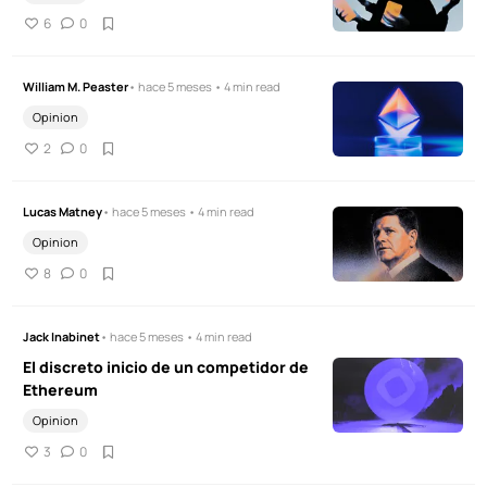
6
0
William M. Peaster
• hace 5 meses • 4 min read
Opinion
2
0
Lucas Matney
• hace 5 meses • 4 min read
Opinion
8
0
Jack Inabinet
• hace 5 meses • 4 min read
El discreto inicio de un competidor de
Ethereum
Opinion
3
0