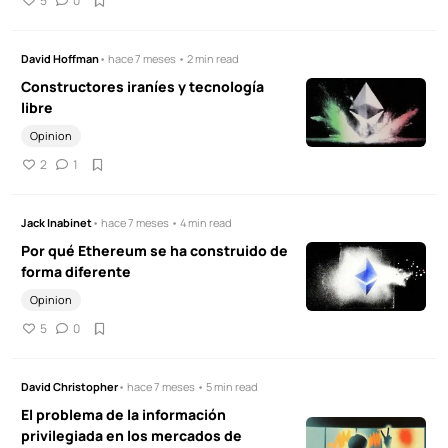
5
0
David Hoffman
• hace 7 meses • 2 min read
Constructores iraníes y tecnología
libre
Opinion
2
1
Jack Inabinet
• hace 7 meses • 4 min read
Por qué Ethereum se ha construido de
forma diferente
Opinion
5
0
David Christopher
• hace 7 meses • 5 min read
El problema de la información
privilegiada en los mercados de