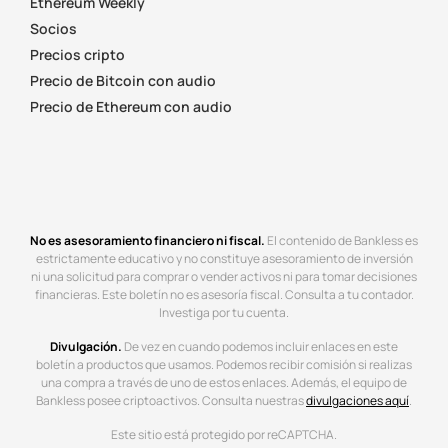
Ethereum Weekly
Socios
Precios cripto
Precio de Bitcoin con audio
Precio de Ethereum con audio
No es asesoramiento financiero ni fiscal.
El contenido de Bankless es
estrictamente educativo y no constituye asesoramiento de inversión
ni una solicitud para comprar o vender activos ni para tomar decisiones
financieras. Este boletín no es asesoría fiscal. Consulta a tu contador.
Investiga por tu cuenta.
Divulgación.
De vez en cuando podemos incluir enlaces en este
boletín a productos que usamos. Podemos recibir comisión si realizas
una compra a través de uno de estos enlaces. Además, el equipo de
Bankless posee criptoactivos. Consulta nuestras
divulgaciones aquí
.
Este sitio está protegido por reCAPTCHA.