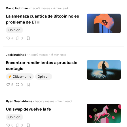
David Hoffman
• hace 9 meses • 4 min read
La amenaza cuántica de Bitcoin no es
problema de ETH
Opinion
4
0
Jack Inabinet
• hace 9 meses • 6 min read
Encontrar rendimientos a prueba de
contagio
Citizen-only
Opinion
5
0
Ryan Sean Adams
• hace 9 meses • 1 min read
Uniswap devuelve la fe
Opinion
6
0