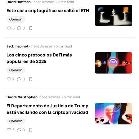
David Hoffman
• hace 8 meses • 2 min read
Este ciclo criptográfico se saltó el ETH
Opinion
6
0
Jack Inabinet
• hace 8 meses • 5 min read
Los cinco protocolos DeFi más
populares de 2025
Opinion
2
0
David Christopher
• hace 8 meses • 5 min read
El Departamento de Justicia de Trump
está vacilando con la criptoprivacidad
Opinion
5
0