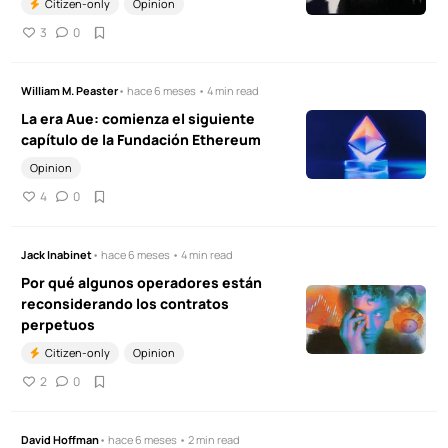
Citizen-only
Opinion
3
0
William M. Peaster
• hace 6 meses • 4 min read
La era Aue: comienza el siguiente
capítulo de la Fundación Ethereum
Opinion
4
0
Jack Inabinet
• hace 6 meses • 4 min read
Por qué algunos operadores están
reconsiderando los contratos
perpetuos
Citizen-only
Opinion
2
0
David Hoffman
• hace 6 meses • 2 min read