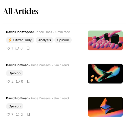
All Articles
David Christopher
• hace 1 mes • 5 min read
Citizen-only
Analysis
Opinion
1
0
David Hoffman
• hace 2 meses • 3 min read
Opinion
2
0
David Hoffman
• hace 2 meses • 8 min read
Opinion
7
2