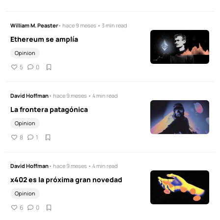
William M. Peaster
• hace 9 meses • 3 min read
Ethereum se amplía
Opinion
5
0
David Hoffman
• hace 9 meses • 4 min read
La frontera patagónica
Opinion
8
1
David Hoffman
• hace 9 meses • 4 min read
x402 es la próxima gran novedad
Opinion
6
0