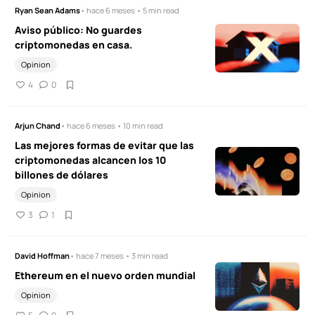
Ryan Sean Adams
• hace 6 meses • 5 min read
Aviso público: No guardes
criptomonedas en casa.
Opinion
4
0
Arjun Chand
• hace 6 meses • 10 min read
Las mejores formas de evitar que las
criptomonedas alcancen los 10
billones de dólares
Opinion
3
1
David Hoffman
• hace 7 meses • 3 min read
Ethereum en el nuevo orden mundial
Opinion