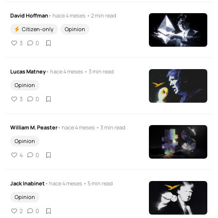
David Hoffman
• hace 4 meses • 2 min read
Citizen-only
Opinion
3
0
Lucas Matney
• hace 4 meses • 3 min read
Opinion
3
0
William M. Peaster
• hace 4 meses • 3 min read
Opinion
4
0
Jack Inabinet
• hace 4 meses • 5 min read
Opinion
2
0