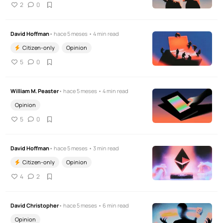
2
0
David Hoffman
• hace 5 meses • 4 min read
Citizen-only
Opinion
5
0
William M. Peaster
• hace 5 meses • 4 min read
Opinion
5
0
David Hoffman
• hace 5 meses • 3 min read
Citizen-only
Opinion
4
2
David Christopher
• hace 5 meses • 6 min read
Opinion