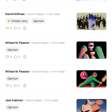
David Hoffman
• hace 4 meses • 4 min read
Citizen-only
Opinion
6
0
William M. Peaster
• hace 5 meses • 3 min read
Opinion
3
0
William M. Peaster
• hace 5 meses • 4 min read
Opinion
3
0
Jack Inabinet
• hace 5 meses • 3 min read
Opinion