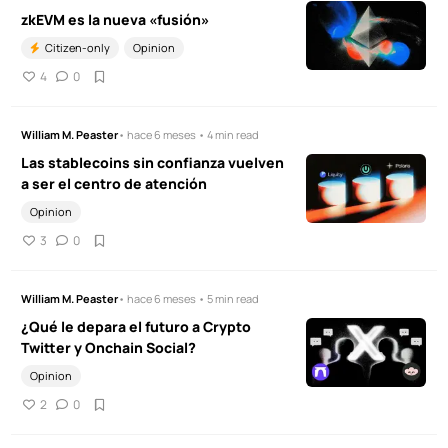
zkEVM es la nueva «fusión»
Citizen-only
Opinion
4
0
William M. Peaster
• hace 6 meses • 4 min read
Las stablecoins sin confianza vuelven
a ser el centro de atención
Opinion
3
0
William M. Peaster
• hace 6 meses • 5 min read
¿Qué le depara el futuro a Crypto
Twitter y Onchain Social?
Opinion
2
0