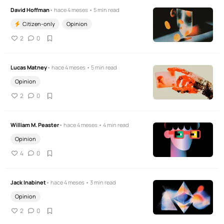
David Hoffman
• hace 4 meses • 5 min read
Citizen-only
Opinion
2
0
Lucas Matney
• hace 4 meses • 5 min read
Opinion
2
0
William M. Peaster
• hace 4 meses • 4 min read
Opinion
4
0
Jack Inabinet
• hace 4 meses • 3 min read
Opinion
2
0