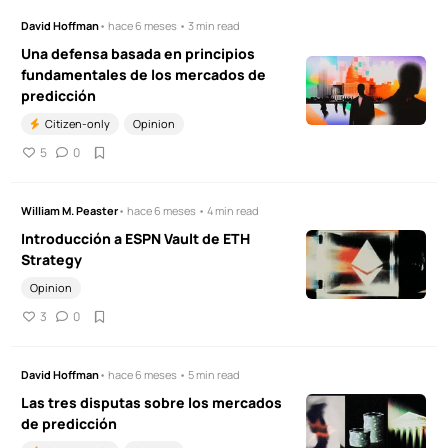
David Hoffman
• hace 6 meses • 3 min read
Una defensa basada en principios
fundamentales de los mercados de
predicción
Citizen-only
Opinion
5
0
William M. Peaster
• hace 6 meses • 4 min read
Introducción a ESPN Vault de ETH
Strategy
Opinion
3
0
David Hoffman
• hace 6 meses • 5 min read
Las tres disputas sobre los mercados
de predicción