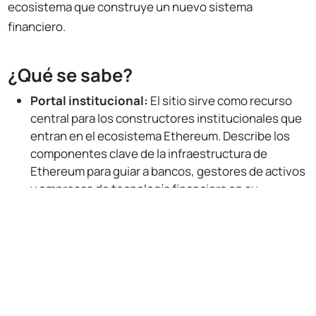
ecosistema que construye un nuevo sistema
financiero.
¿Qué se sabe?
Portal institucional:
El sitio sirve como recurso
central para los constructores institucionales que
entran en el ecosistema Ethereum. Describe los
componentes clave de la infraestructura de
Ethereum para guiar a bancos, gestores de activos
y empresas de tecnología financiera en su
exploración de Ethereum para la liquidación, la
No Responses
tokenización y la infraestructura de pagos.
Impulso de la adopción:
Ethereum ya es una
columna vertebral para la innovación financiera. La
página web institucional de EF destaca el éxito de
empresas como BlackRock, Visa, eToro y