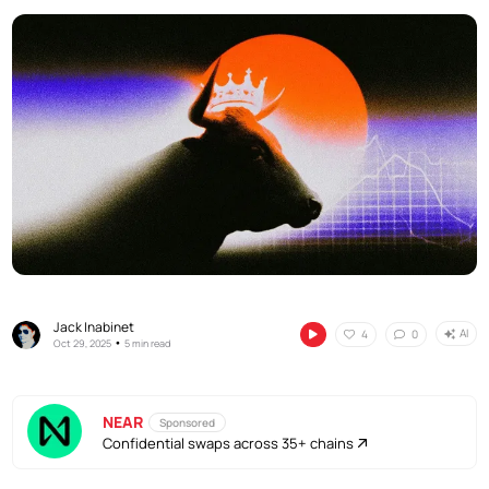
Jack Inabinet
AI
4
0
•
Oct 29, 2025
5 min read
NEAR
Sponsored
Confidential swaps across 35+ chains