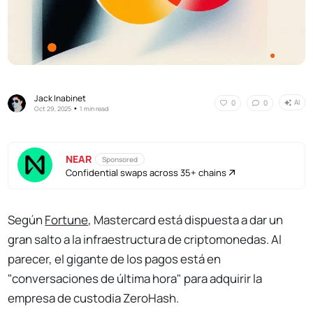
Jack Inabinet
AI
0
0
•
Oct 29, 2025
1 min read
NEAR
Sponsored
Confidential swaps across 35+ chains
Según
Fortune
, Mastercard está dispuesta a dar un
gran salto a la infraestructura de criptomonedas. Al
parecer, el gigante de los pagos está en
"conversaciones de última hora" para adquirir la
empresa de custodia ZeroHash.