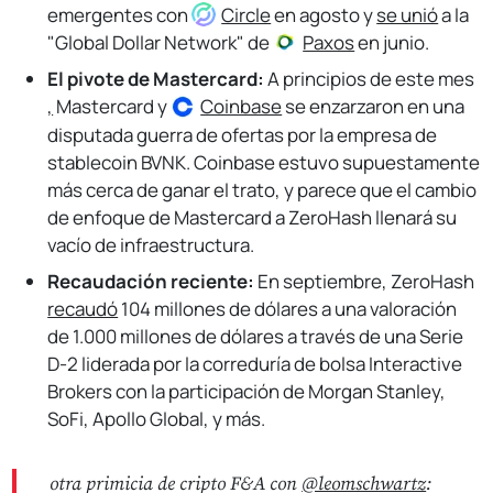
emergentes con
Circle
en agosto y
se unió
a la
"Global Dollar Network" de
Paxos
en junio.
El pivote de Mastercard:
A principios de este mes
,
Mastercard y
Coinbase
se enzarzaron en una
disputada guerra de ofertas por la empresa de
stablecoin BVNK. Coinbase estuvo supuestamente
más cerca de ganar el trato, y parece que el cambio
de enfoque de Mastercard a ZeroHash llenará su
vacío de infraestructura.
Recaudación reciente:
En septiembre, ZeroHash
recaudó
104 millones de dólares a una valoración
de 1.000 millones de dólares a través de una Serie
D-2 liderada por la correduría de bolsa Interactive
Brokers con la participación de Morgan Stanley,
SoFi, Apollo Global, y más.
otra primicia de cripto F&A con
@leomschwartz
: