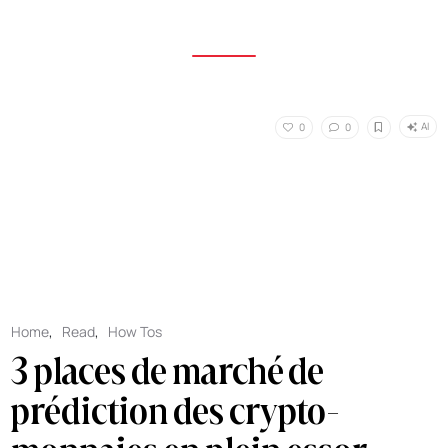
AI
0
0
Home
,
Read
,
How Tos
3 places de marché de
prédiction des crypto-