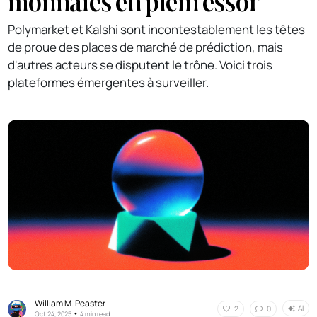
monnaies en plein essor
Polymarket et Kalshi sont incontestablement les têtes
de proue des places de marché de prédiction, mais
d'autres acteurs se disputent le trône. Voici trois
plateformes émergentes à surveiller.
William M. Peaster
AI
2
0
•
Oct 24, 2025
4 min read