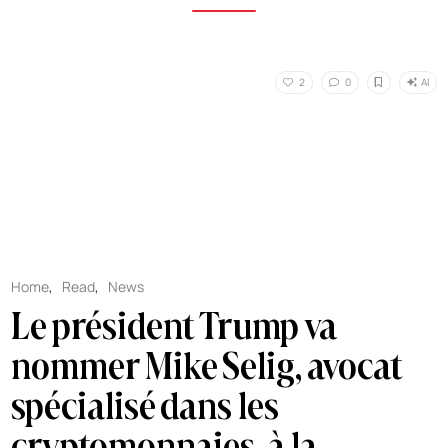
AI
2
0
Home
,
Read
,
News
Le président Trump va
nommer Mike Selig, avocat
spécialisé dans les
cryptomonnaies, à la