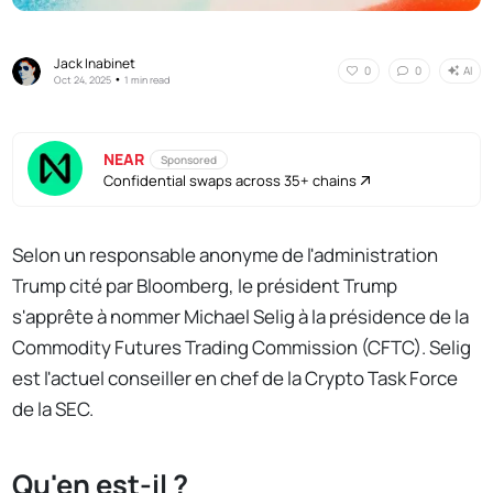
Jack Inabinet
AI
0
0
•
Oct 24, 2025
1 min read
NEAR
Sponsored
Confidential swaps across 35+ chains
Selon un responsable anonyme de l'administration
Trump cité par Bloomberg, le président Trump
s'apprête à nommer Michael Selig à la présidence de la
Commodity Futures Trading Commission (CFTC). Selig
est l'actuel conseiller en chef de la Crypto Task Force
de la SEC.
Qu'en est-il ?