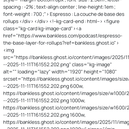
spacing : -2% ; text-align:center ; line-height:1em ;
font-weight : 700 ;"> Espresso : La couche de base des
rollups </div> </div> <!--kg-card-end : html--> <figure
class="kg-card kg-image-card"><a
href="https://www.bankless.com/podcast/espresso-
the-base-layer-for-rollups?ref=bankless.ghost.io">
<img
src="https://bankless.ghost.io/content/images/2025/1
--2025-11-11T161552.202.png" class="kg-image"
alt="" loading="lazy" width="1920" height="1080"
srcset="https://bankless.ghost.io/content/images/si
--2025-11-11T161552.202.png 600w,
https://bankless.ghost.io/content/images/size/w1000/
--2025-11-11T161552.202.png 1000w,
https://bankless.ghost.io/content/images/size/w1600/
--2025-11-11T161552.202.png 1600w,
https://bankless.ghost.io/content/images/2025/11/ima