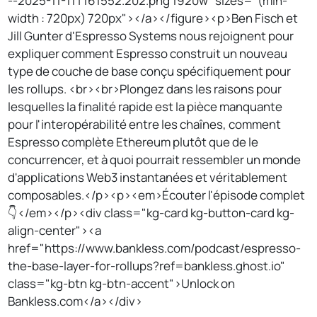
--2025-11-11T161552.202.png 1920w" sizes="(min-
width : 720px) 720px"></a></figure><p>Ben Fisch et
Jill Gunter d'Espresso Systems nous rejoignent pour
expliquer comment Espresso construit un nouveau
type de couche de base conçu spécifiquement pour
les rollups. <br><br>Plongez dans les raisons pour
lesquelles la finalité rapide est la pièce manquante
pour l'interopérabilité entre les chaînes, comment
Espresso complète Ethereum plutôt que de le
concurrencer, et à quoi pourrait ressembler un monde
d'applications Web3 instantanées et véritablement
composables.</p><p><em>Écouter l'épisode complet
👇</em></p><div class="kg-card kg-button-card kg-
align-center"><a
href="https://www.bankless.com/podcast/espresso-
the-base-layer-for-rollups?ref=bankless.ghost.io"
class="kg-btn kg-btn-accent">Unlock on
Bankless.com</a></div>