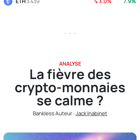
ETH
3 439
↘ 3.0%
7.9%
. . .
ANALYSE
La fièvre des
crypto-monnaies
se calme ?
Bankless Auteur :
Jack Inabinet