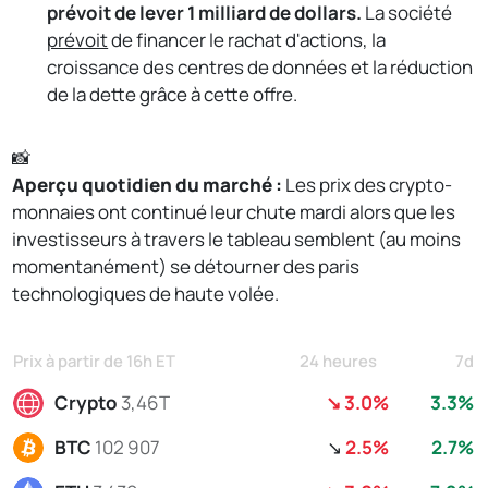
prévoit de lever 1 milliard de dollars.
La société
prévoit
de financer le rachat d'actions, la
croissance des centres de données et la réduction
de la dette grâce à cette offre.
📸
Aperçu quotidien du marché : 
Les prix des crypto-
monnaies ont continué leur chute mardi alors que les
investisseurs à travers le tableau semblent (au moins
momentanément) se détourner des paris
technologiques de haute volée.
Prix à partir de 16h ET
24 heures
7d
Crypto
3,46T
↘ 3.0%
3.3%
BTC
102 907
↘
2.5%
2.7%