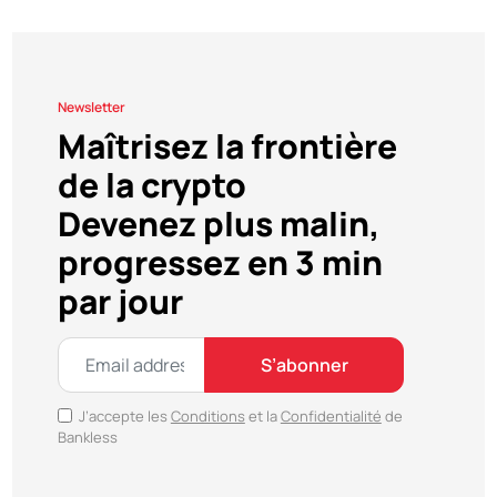
Newsletter
Maîtrisez la frontière
de la crypto
Devenez plus malin,
progressez en 3 min
par jour
S’abonner
J’accepte les
Conditions
et la
Confidentialité
de
Bankless