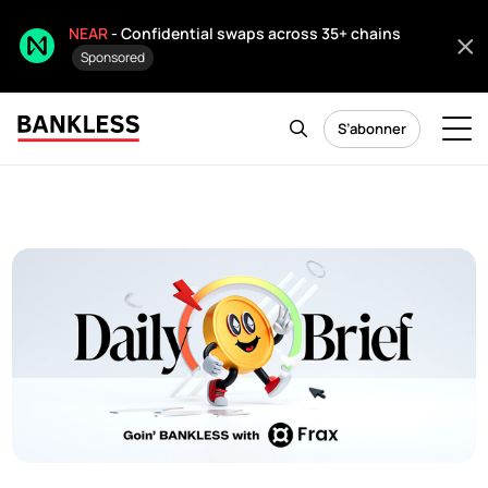
NEAR
- Confidential swaps across 35+ chains
Sponsored
S’abonner