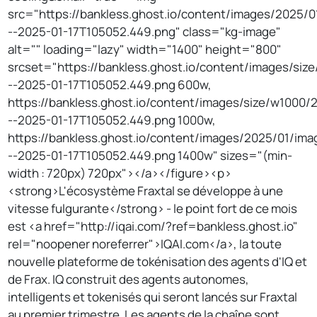
src="https://bankless.ghost.io/content/images/2025/0
--2025-01-17T105052.449.png" class="kg-image"
alt="" loading="lazy" width="1400" height="800"
srcset="https://bankless.ghost.io/content/images/si
--2025-01-17T105052.449.png 600w,
https://bankless.ghost.io/content/images/size/w1000/
--2025-01-17T105052.449.png 1000w,
https://bankless.ghost.io/content/images/2025/01/ima
--2025-01-17T105052.449.png 1400w" sizes="(min-
width : 720px) 720px"></a></figure><p>
<strong>L'écosystème Fraxtal se développe à une
vitesse fulgurante</strong> - le point fort de ce mois
est <a href="http://iqai.com/?ref=bankless.ghost.io"
rel="noopener noreferrer">IQAI.com</a>, la toute
nouvelle plateforme de tokénisation des agents d'IQ et
de Frax. IQ construit des agents autonomes,
intelligents et tokenisés qui seront lancés sur Fraxtal
au premier trimestre. Les agents de la chaîne sont