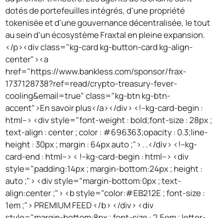
dotés de portefeuilles intégrés, d'une propriété
tokenisée et d'une gouvernance décentralisée, le tout
au sein d'un écosystème Fraxtal en pleine expansion.
</p><div class="kg-card kg-button-card kg-align-
center"><a
href="https://www.bankless.com/sponsor/frax-
1737128738?ref=read/crypto-treasury-fever-
cooling&email=true" class="kg-btn kg-btn-
accent">En savoir plus</a></div> <!--kg-card-begin :
html--> <div style="font-weight : bold;font-size : 28px ;
text-align : center ; color : #696363;opacity : 0.3;line-
height : 30px ; margin : 64px auto ;"> . .</div> <!--kg-
card-end : html--> < !--kg-card-begin : html--> <div
style="padding:14px ; margin-bottom:24px ; height :
auto ;"> <div style="margin-bottom:0px ; text-
align:center ;"> <b style="color:#EB212E ; font-size :
1em ;"> PREMIUM FEED </b> </div> <div
style="margin-bottom:8px ; font-size : 2.5em ; letter-