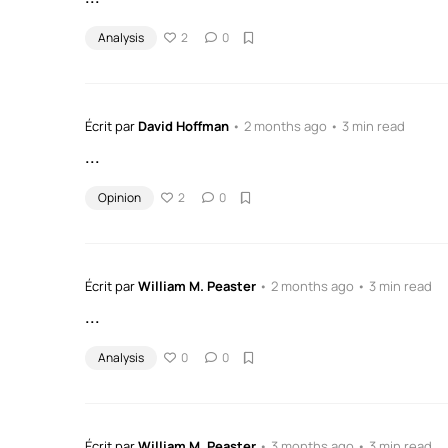
Analysis
2
0
Écrit par
David Hoffman
• 2 months ago • 3 min read
...
Opinion
2
0
Écrit par
William M. Peaster
• 2 months ago • 3 min read
...
Analysis
0
0
Écrit par
William M. Peaster
• 3 months ago • 3 min read