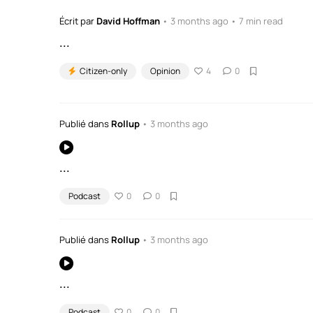
Écrit par
David Hoffman
• 3 months ago • 7 min read
...
Citizen-only
Opinion
4
0
Publié dans
Rollup
• 3 months ago
...
Podcast
0
0
Publié dans
Rollup
• 3 months ago
...
Podcast
0
0