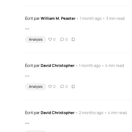
Écrit par
William M. Peaster
• 1 month ago • 3 min read
...
Analysis
0
0
Écrit par
David Christopher
• 1 month ago • 4 min read
...
Analysis
0
0
Écrit par
David Christopher
• 2 months ago • 4 min read
...