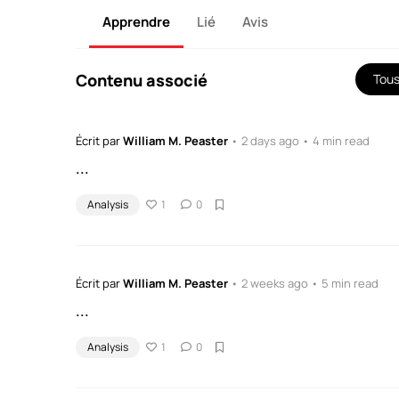
Apprendre
Lié
Avis
Contenu associé
Tou
Écrit par
William M. Peaster
• 2 days ago • 4 min read
...
Analysis
1
0
Écrit par
William M. Peaster
• 2 weeks ago • 5 min read
...
Analysis
1
0