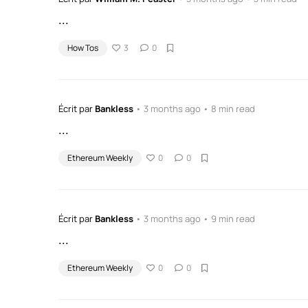
...
How Tos
3
0
Écrit par
Bankless
• 3 months ago • 8 min read
...
Ethereum Weekly
0
0
Écrit par
Bankless
• 3 months ago • 9 min read
...
Ethereum Weekly
0
0