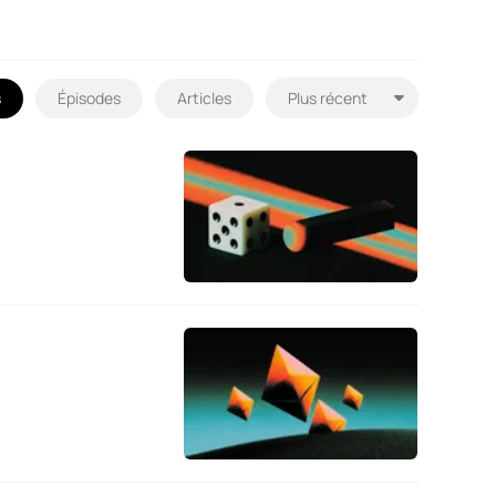
s
Épisodes
Articles