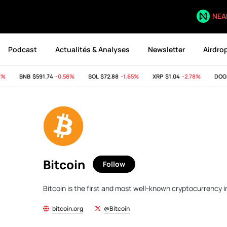
NEA
Podcast
Actualités & Analyses
Newsletter
Airdro
BNB
$591.74
-0.58%
SOL
$72.88
-1.65%
XRP
$1.04
-2.78%
DOGE
$
Bitcoin
Follow
Bitcoin is the first and most well-known cryptocurrency
bitcoin.org
@Bitcoin