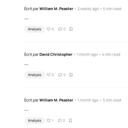
Écrit par
William M. Peaster
• 2 weeks ago • 5 min read
...
Analysis
0
0
Écrit par
David Christopher
• 1 month ago • 4 min read
...
Analysis
0
0
Écrit par
William M. Peaster
• 1 month ago • 5 min read
...
Analysis
1
0