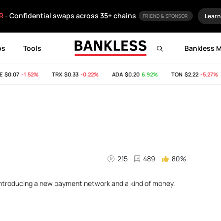
R
- Confidential swaps across 35+ chains
Learn
FRIEND & SPONSOR
ps
Tools
Bankless 
0.07
-1.52%
TRX
$0.33
-0.22%
ADA
$0.20
6.92%
TON
$2.22
-5.27%
215
489
80%
 introducing a new payment network and a kind of money.