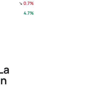
↘
0.7%
4.7%
La
on