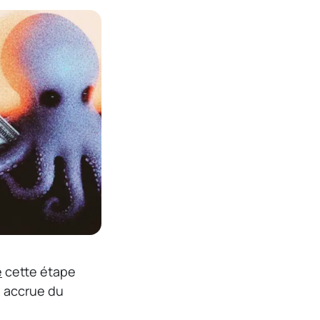
e
cette étape
n accrue du