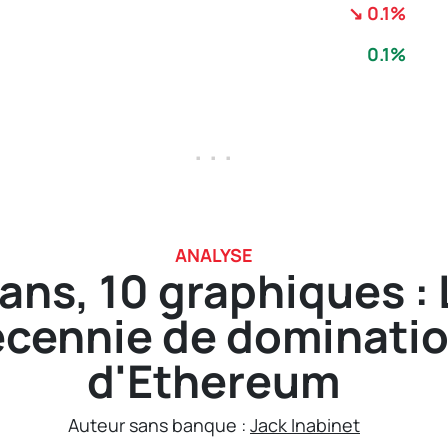
↘ 0.1%
0.1%
. . .
ANALYSE
 ans, 10 graphiques : 
cennie de dominati
d'Ethereum
Auteur sans banque :
Jack Inabinet