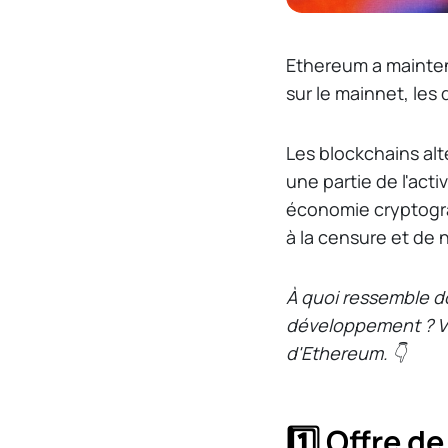
Ethereum a mainten
sur le mainnet, les
Les blockchains al
une partie de l'act
économie cryptogra
à la censure et de
À quoi ressemble do
développement ? Vo
d'Ethereum. 👇
1️⃣ Offre d