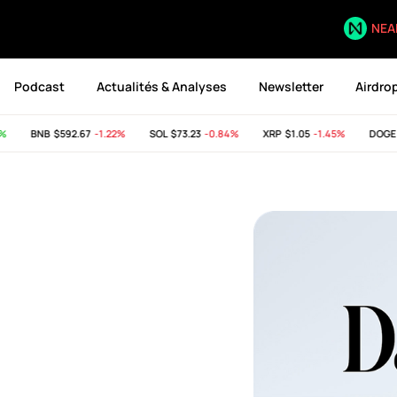
NEA
Podcast
Actualités & Analyses
Newsletter
Airdro
BNB
$592.67
-1.22%
SOL
$73.23
-0.84%
XRP
$1.05
-1.45%
DOGE
$0