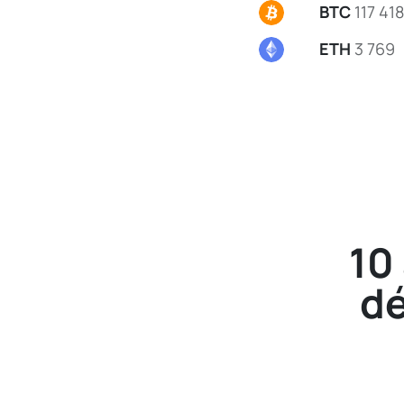
BTC
117 418
ETH
3 769
10
dé