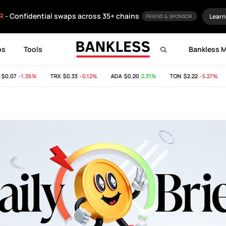
R
- Confidential swaps across 35+ chains
Learn
FRIEND & SPONSOR
ps
Tools
Bankless 
.07
-1.36%
TRX
$0.33
-0.12%
ADA
$0.20
2.31%
TON
$2.22
-5.27%
S