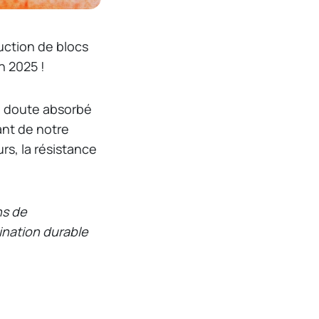
uction de blocs
n 2025 !
n doute absorbé
ant de notre
s, la résistance
ns de
ination durable