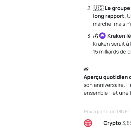
🇺🇸
Le groupe 
long rapport.
Un
marché, mais n'
💰
Kraken
lè
Kraken serait
à
15 milliards de 
📸
Aperçu quotidien 
son anniversaire, i
ensemble - et une 
Prix à partir de 18h ET
Crypto
3,8