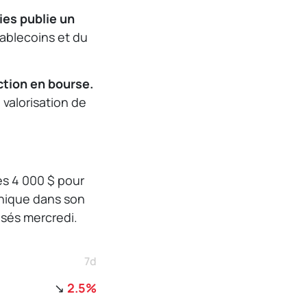
ies publie un
ablecoins et du
ction en bourse.
valorisation de
les 4 000 $ pour
phique dans son
sés mercredi.
7d
↘
2.5%