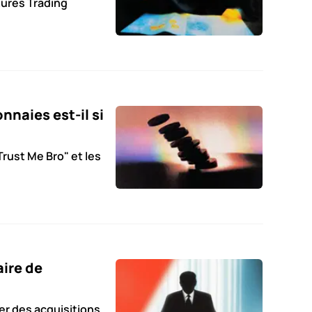
tures Trading
naies est-il si
Trust Me Bro" et les
aire de
rer des acquisitions