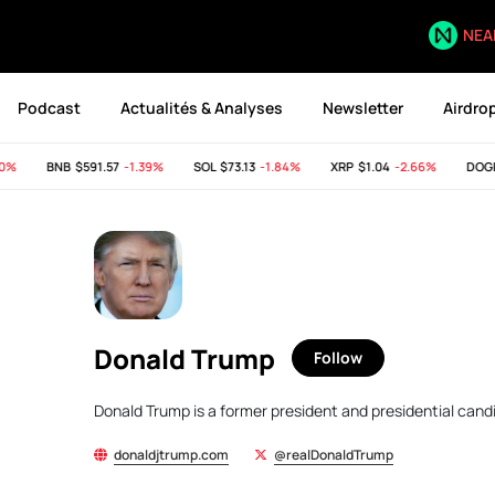
NEA
Podcast
Actualités & Analyses
Newsletter
Airdro
BNB
$591.57
-1.39%
SOL
$73.13
-1.84%
XRP
$1.04
-2.66%
DOGE
$
Donald Trump
Follow
Donald Trump is a former president and presidential cand
donaldjtrump.com
@realDonaldTrump