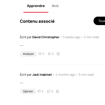
Apprendre
Avis
Contenu associé
Tou
Écrit par
David Christopher
• 3 weeks ago • 5 min read
...
Analysis
0
0
Écrit par
Jack Inabinet
• 4 months ago • 5 min read
...
Opinion
2
0