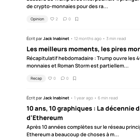
de crypto-monnaies pour des ra...
Opinion
2
0
Écrit par
Jack Inabinet
• 12 months ago • 3 min read
Les meilleurs moments, les pires m
Récapitulatif hebdomadaire : Trump ouvre les 4
monnaies et Roman Storm est partiellem...
Recap
0
0
Écrit par
Jack Inabinet
• 1 year ago • 6 min read
10 ans, 10 graphiques : La décennie 
d'Ethereum
Après 10 années complètes sur le réseau princip
Ethereum a beaucoup de choses à m...