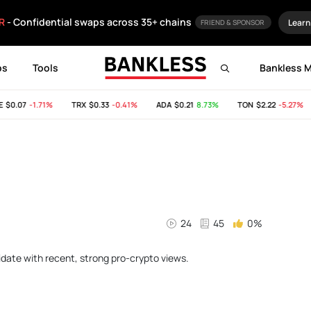
R
- Confidential swaps across 35+ chains
Learn
FRIEND & SPONSOR
ps
Tools
Bankless 
0.07
-1.71%
TRX
$0.33
-0.41%
ADA
$0.21
8.73%
TON
$2.22
-5.27%
24
45
0%
idate with recent, strong pro-crypto views.