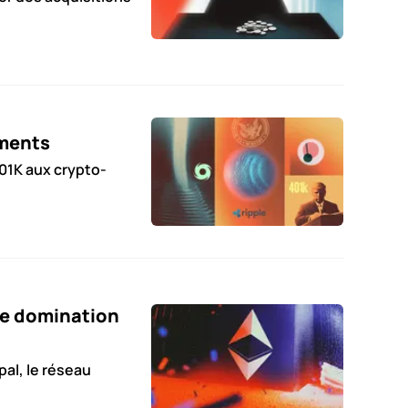
oments
01K aux crypto-
de domination
al, le réseau