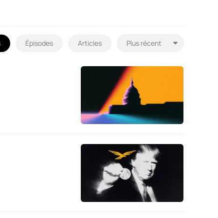
s
Épisodes
Articles