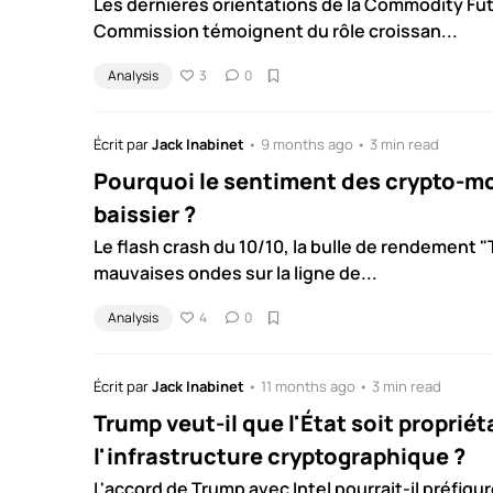
Les dernières orientations de la Commodity Fu
Commission témoignent du rôle croissan...
Analysis
3
0
Écrit par
Jack Inabinet
• 9 months ago • 3 min read
Pourquoi le sentiment des crypto-mon
baissier ?
Le flash crash du 10/10, la bulle de rendement "
mauvaises ondes sur la ligne de...
Analysis
4
0
Écrit par
Jack Inabinet
• 11 months ago • 3 min read
Trump veut-il que l'État soit propriét
l'infrastructure cryptographique ?
L'accord de Trump avec Intel pourrait-il préfigu