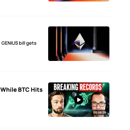
 GENIUS bill gets
While BTC Hits
00:56:28