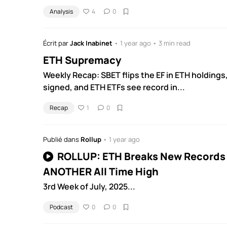
Analysis
4
0
Écrit par
Jack Inabinet
• 1 year ago • 3 min read
ETH Supremacy
Weekly Recap: SBET flips the EF in ETH holdings,
signed, and ETH ETFs see record in...
Recap
1
0
Publié dans
Rollup
• 1 year ago
ROLLUP: ETH Breaks New Records 
ANOTHER All Time High
3rd Week of July, 2025...
Podcast
0
0