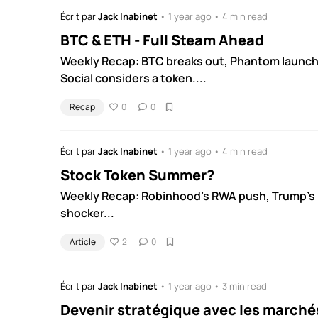
Écrit par
Jack Inabinet
• 1 year ago • 4 min read
BTC & ETH - Full Steam Ahead
Weekly Recap: BTC breaks out, Phantom launch
Social considers a token....
Recap
0
0
Écrit par
Jack Inabinet
• 1 year ago • 4 min read
Stock Token Summer?
Weekly Recap: Robinhood's RWA push, Trump's Bi
shocker...
Article
2
0
Écrit par
Jack Inabinet
• 1 year ago • 3 min read
Devenir stratégique avec les marché