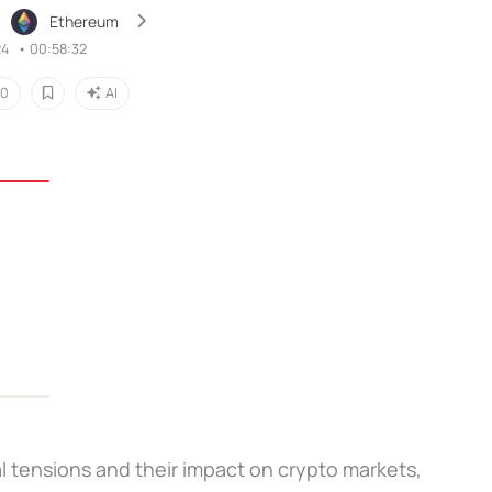
Ethereum
24
•
00:58:32
0
AI
al tensions and their impact on crypto markets,