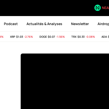
NEA
Podcast
Actualités & Analyses
Newsletter
Airdro
%
XRP
$1.03
-2.76%
DOGE
$0.07
-1.56%
TRX
$0.33
-0.08%
ADA
$0