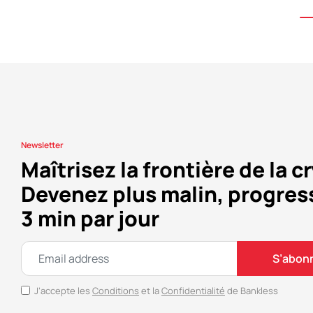
Newsletter
Maîtrisez la frontière de la c
Devenez plus malin, progres
3 min par jour
S’abon
J’accepte les
Conditions
et la
Confidentialité
de Bankless