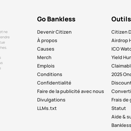
Go Bankless
Outil
Devenir Citizen
Citizen 
et ne
 vendre
À propos
Airdrop 
itue
ches.
Causes
ICO Wat
Merch
Yield Hu
s
us
Emplois
Claimab
s
Conditions
2025 On
Confidentialité
Discount
Faire de la publicité avec nous
Converti
Divulgations
Frais de
LLMs.txt
Statut
Aide & s
Bankless