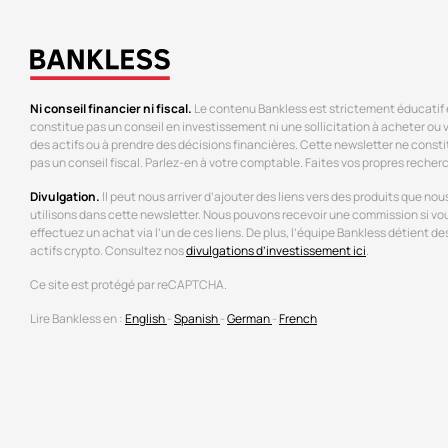
Ni conseil financier ni fiscal.
Le contenu Bankless est strictement éducatif 
constitue pas un conseil en investissement ni une sollicitation à acheter ou
des actifs ou à prendre des décisions financières. Cette newsletter ne const
pas un conseil fiscal. Parlez-en à votre comptable. Faites vos propres recher
Divulgation.
Il peut nous arriver d’ajouter des liens vers des produits que nou
utilisons dans cette newsletter. Nous pouvons recevoir une commission si vo
effectuez un achat via l’un de ces liens. De plus, l’équipe Bankless détient de
actifs crypto. Consultez nos
divulgations d’investissement ici
.
Ce site est protégé par reCAPTCHA.
Lire Bankless en :
English
-
Spanish
-
German
-
French