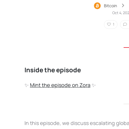
Bitcoin
Oct 4, 20
1
Inside the episode
✨
Mint the episode on Zora
✨
In this episode, we discuss escalating glob