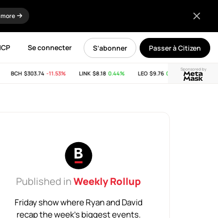
 more
MCP
Se connecter
S’abonner
Passer à Citizen
Sponsored by
BCH
$303.74
-11.53%
LINK
$8.18
0.44%
LEO
$9.76
0.03%
SUI
$2.65
Published in
Weekly Rollup
Friday show where Ryan and David
recap the week’s biggest events.