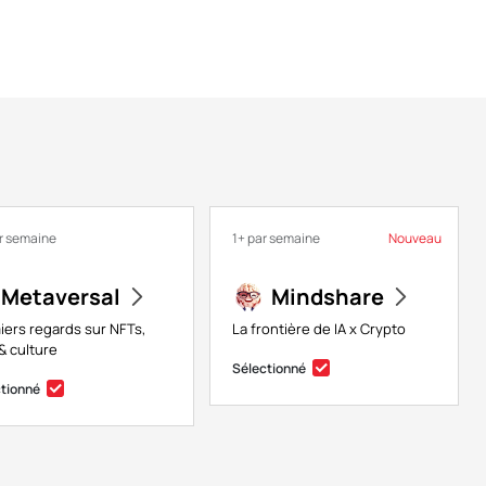
r semaine
1+ par semaine
Nouveau
Metaversal
Mindshare
iers regards sur NFTs,
La frontière de IA x Crypto
& culture
Sélectionné
ctionné