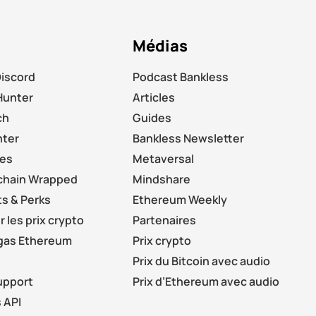
s
Médias
Discord
Podcast Bankless
Hunter
Articles
ch
Guides
nter
Bankless Newsletter
les
Metaversal
chain Wrapped
Mindshare
s & Perks
Ethereum Weekly
r les prix crypto
Partenaires
 gas Ethereum
Prix crypto
Prix du Bitcoin avec audio
upport
Prix d’Ethereum avec audio
 API