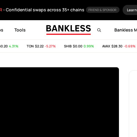
R
- Confidential swaps across 35+ chains
Learn
FRIEND & SPONSOR
ps
Tools
Bankless 
.20
4.31%
TON
$2.22
-5.27%
SHIB
$0.00
0.99%
AVAX
$28.30
-0.69%