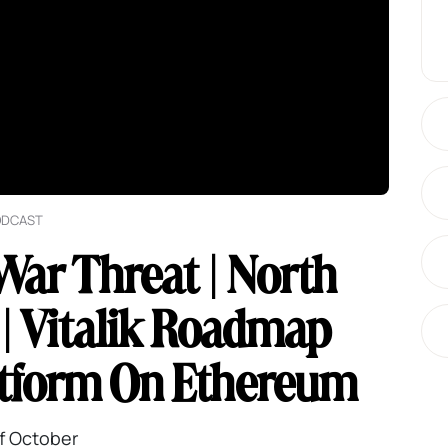
ODCAST
ar Threat | North
| Vitalik Roadmap
latform On Ethereum
of October