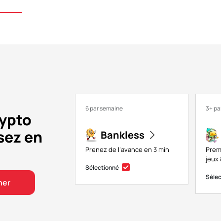
6 par semaine
3+ pa
rypto
sez en
Bankless
Prenez de l’avance en 3 min
Prem
jeux 
Sélectionné
Séle
ner