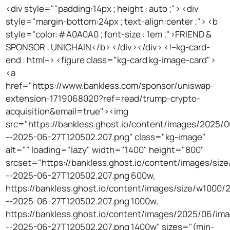
<div style=""padding:14px ; height : auto ;"> <div
style="margin-bottom:24px ; text-align:center ;"> <b
style="color:#A0A0A0 ; font-size : 1em ;">FRIEND &
SPONSOR : UNICHAIN</b> </div></div> <!--kg-card-
end : html--> <figure class="kg-card kg-image-card">
<a
href="https://www.bankless.com/sponsor/uniswap-
extension-1719068020?ref=read/trump-crypto-
acquisition&email=true"><img
src="https://bankless.ghost.io/content/images/2025/
--2025-06-27T120502.207.png" class="kg-image"
alt="" loading="lazy" width="1400" height="800"
srcset="https://bankless.ghost.io/content/images/si
--2025-06-27T120502.207.png 600w,
https://bankless.ghost.io/content/images/size/w1000
--2025-06-27T120502.207.png 1000w,
https://bankless.ghost.io/content/images/2025/06/im
--2025-06-27T120502.207.png 1400w" sizes="(min-