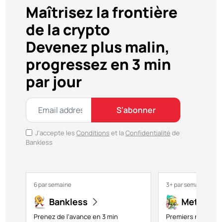
Maîtrisez la frontière
de la crypto
Devenez plus malin,
progressez en 3 min
par jour
S’abonner
J’accepte les
Conditions
et la
Confidentialité
de
Bankless
6 par semaine
3+ par semaine
Bankless
Metavers
Prenez de l’avance en 3 min
Premiers regards s