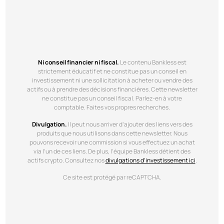
Ni conseil financier ni fiscal.
Le contenu Bankless est
strictement éducatif et ne constitue pas un conseil en
investissement ni une sollicitation à acheter ou vendre des
actifs ou à prendre des décisions financières. Cette newsletter
ne constitue pas un conseil fiscal. Parlez-en à votre
comptable. Faites vos propres recherches.
Divulgation.
Il peut nous arriver d’ajouter des liens vers des
produits que nous utilisons dans cette newsletter. Nous
pouvons recevoir une commission si vous effectuez un achat
via l’un de ces liens. De plus, l’équipe Bankless détient des
actifs crypto. Consultez nos
divulgations d’investissement ici
.
Ce site est protégé par reCAPTCHA.