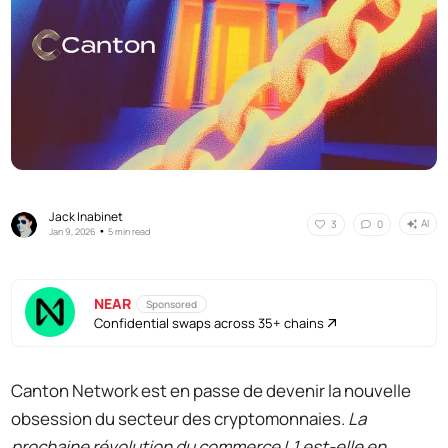
Jack Inabinet
AI
3
0
•
Jan 9, 2026
5 min read
NEAR
Sponsored
Confidential swaps across 35+ chains
Canton Network est en passe de devenir la nouvelle
obsession du secteur des cryptomonnaies.
La
prochaine révolution du commerce L1 est-elle en