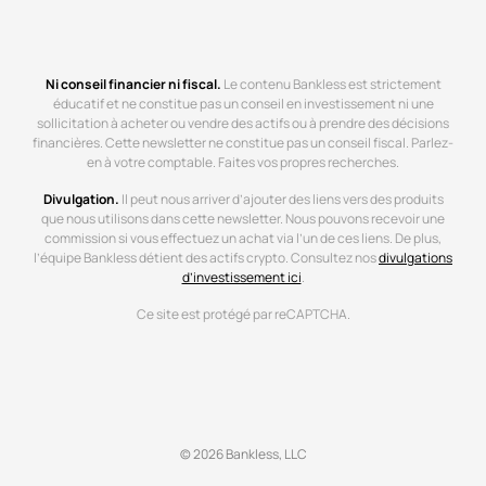
Ni conseil financier ni fiscal.
Le contenu Bankless est strictement
éducatif et ne constitue pas un conseil en investissement ni une
sollicitation à acheter ou vendre des actifs ou à prendre des décisions
financières. Cette newsletter ne constitue pas un conseil fiscal. Parlez-
en à votre comptable. Faites vos propres recherches.
Divulgation.
Il peut nous arriver d’ajouter des liens vers des produits
que nous utilisons dans cette newsletter. Nous pouvons recevoir une
commission si vous effectuez un achat via l’un de ces liens. De plus,
l’équipe Bankless détient des actifs crypto. Consultez nos
divulgations
d’investissement ici
.
Ce site est protégé par reCAPTCHA.
© 2026 Bankless, LLC