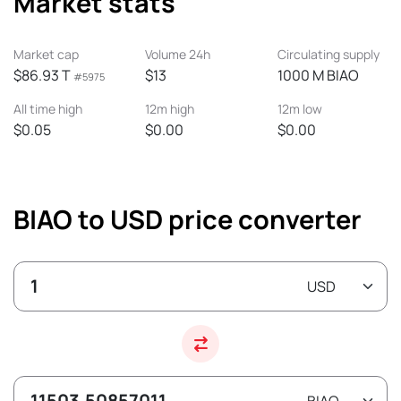
Market stats
Market cap
Volume 24h
Circulating supply
$86.93 T
$13
1000 M BIAO
#5975
All time high
12m high
12m low
$0.05
$0.00
$0.00
BIAO to USD price converter