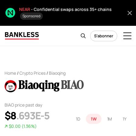
NEAR
- Confidential swaps across 35+ chains
Sponsored
S’abonner
Home
/
Crypto Prices
/
Biaoqing
Biaoqing
BIAO
BIAO price past day
$8
.693E-5
1D
1W
1M
1Y
$0.00 (1.36%)