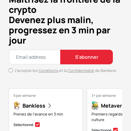
crypto
Devenez plus malin,
progressez en 3 min par
jour
S’abonner
J’accepte les
Conditions
et la
Confidentialité
de Bankless
6 par semaine
3+ par semaine
Bankless
Metaversal
Prenez de l’avance en 3 min
Premiers regards sur 
culture
Sélectionné
Sélectionné