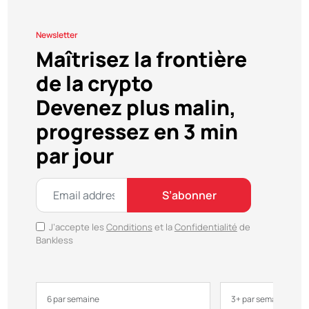
Newsletter
Maîtrisez la frontière
de la crypto
Devenez plus malin,
progressez en 3 min
par jour
S’abonner
J’accepte les
Conditions
et la
Confidentialité
de
Bankless
6 par semaine
3+ par semaine