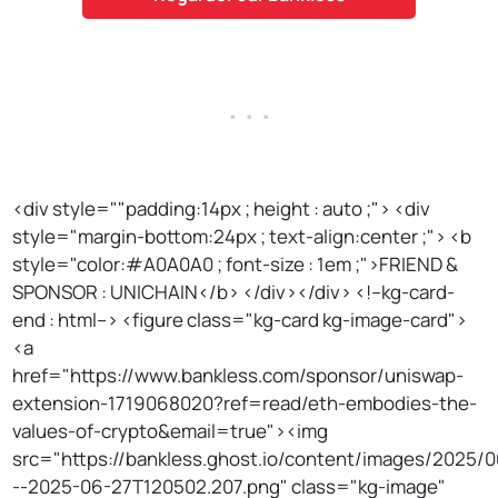
. . .
<div style=""padding:14px ; height : auto ;"> <div
style="margin-bottom:24px ; text-align:center ;"> <b
style="color:#A0A0A0 ; font-size : 1em ;">FRIEND &
SPONSOR : UNICHAIN</b> </div></div> <!--kg-card-
end : html--> <figure class="kg-card kg-image-card">
<a
href="https://www.bankless.com/sponsor/uniswap-
extension-1719068020?ref=read/eth-embodies-the-
values-of-crypto&email=true"><img
src="https://bankless.ghost.io/content/images/2025/
--2025-06-27T120502.207.png" class="kg-image"