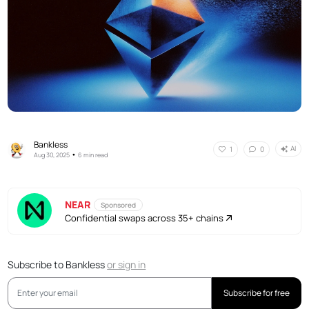
Bankless
AI
1
0
•
Aug 30, 2025
6 min read
NEAR
Sponsored
Confidential swaps across 35+ chains
Subscribe to Bankless
or
sign in
Subscribe for free