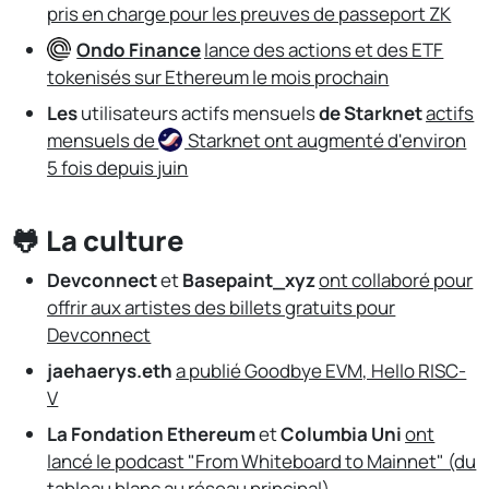
pris en charge pour les preuves de passeport ZK
Ondo Finance
lance des actions et des ETF
tokenisés sur Ethereum le mois prochain
Les
utilisateurs actifs mensuels
de Starknet
actifs
mensuels de
Starknet
ont augmenté d'environ
5 fois depuis juin
🐸 La culture
Devconnect
et
Basepaint_xyz
ont collaboré pour
offrir aux artistes des billets gratuits pour
Devconnect
jaehaerys.eth
a publié Goodbye EVM, Hello RISC-
V
La Fondation Ethereum
et
Columbia Uni
ont
lancé le podcast "From Whiteboard to Mainnet" (du
tableau blanc au réseau principal)