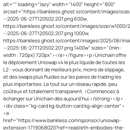
alt="" loading="lazy" width="1400" height="800"
srcset="https://bankless.ghost.io/content/images/si
--2025-06-27T120502.207.png 600w,
https://bankless.ghost.io/content/images/size/w1000
--2025-06-27T120502.207.png 1000w,
https://bankless.ghost.io/content/images/2025/06/im
--2025-06-27T120502.207.png 1400w" sizes="(min-
width : 720px) 720px"></a></figure><p>Unichain offre
le déploiement Uniswap v4 le plus liquide de toutes les
L2 - vous donnant de meilleurs prix, moins de slippage,
et des swaps plus fluides sur les paires de trading les
plus importantes. Le tout sur un réseau rapide, peu
coûteux et totalement transparent. <Commencez à
échanger sur Unichain dès aujourd'hui.</strong></p>
<div class="kg-card kg-button-card kg-align-center">
<a
href="https://www.bankless.com/sponsor/uniswap-
extension-1719068020?ref=read/eth-embodies-the-