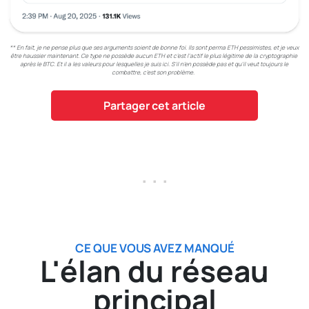
** En fait, je ne pense plus que ses arguments soient de bonne foi. Ils sont perma ETH pessimistes, et je veux 
être haussier maintenant. Ce type ne possède aucun ETH et c'est l'actif le plus légitime de la cryptographie 
après le BTC. Et il a les valeurs pour lesquelles je suis ici. S'il n'en possède pas et qu'il veut toujours le 
combattre, c'est son problème. 
Partager cet article
. . .
CE QUE VOUS AVEZ MANQUÉ
L'élan du réseau
principal