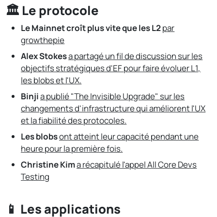
🏛️ Le protocole
Le Mainnet croît plus vite que les L2
par
growthepie
Alex Stokes
a partagé un fil de discussion sur les
objectifs stratégiques d'EF pour faire évoluer L1,
les blobs et l'UX.
Binji
a publié "The Invisible Upgrade"
sur les
changements d'infrastructure qui améliorent l'UX
et la fiabilité des protocoles.
Les blobs
ont atteint leur capacité pendant une
heure pour la première fois.
Christine Kim
a récapitulé l'appel All Core Devs
Testing
📱 Les applications