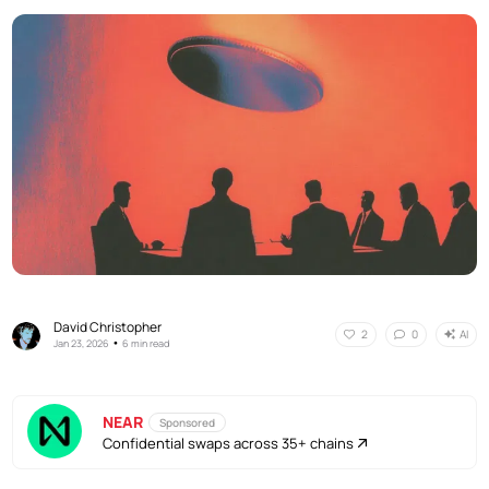
David Christopher
AI
2
0
•
Jan 23, 2026
6 min read
NEAR
Sponsored
Confidential swaps across 35+ chains