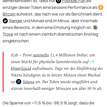
Bemerkenswert ist, dass nur
Football.Fun
als
einziger dieser Token eine bessere Performance als
Bitcoin
aufweist, das nach wie vor als Benchmark dient.
Ranger
und Monad sind im Minus, aber innerhalb
eines Bereichs, in dem eine Erholung möglich ist.
Trove
ist nach einem ziemlich dramatischen Anstieg
eingebrochen.
tl;dr – Trove
sammelte
11,4 Millionen Dollar, um
einen Markt für physische Sammlerstücke auf
Hyperliquid
aufzubauen. Tage vor der Einführung des
Tokens kündigten sie in letzter Minute einen Wechsel
zu
Solana
an. Der Token wurde eingeführt und
stürzte innerhalb weniger Minuten um über 90 % ab.
Die Spanne von +11,6 % bis -98,9 % zeigt, dass die