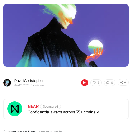
David Christopher
AI
2
0
•
Jan 23, 2026
4 min read
NEAR
Sponsored
Confidential swaps across 35+ chains
Subscribe to Bankless
or
sign in