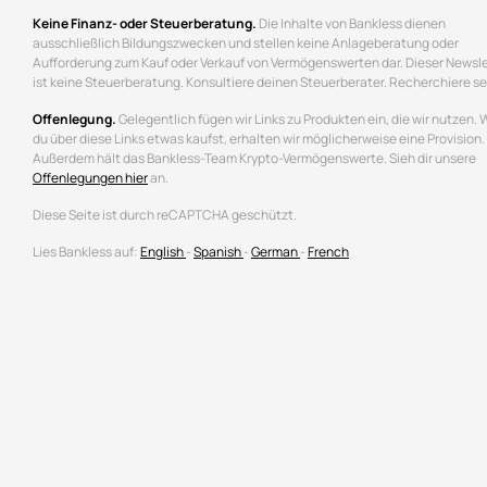
Keine Finanz- oder Steuerberatung.
Die Inhalte von Bankless dienen
ausschließlich Bildungszwecken und stellen keine Anlageberatung oder
Aufforderung zum Kauf oder Verkauf von Vermögenswerten dar. Dieser Newsle
ist keine Steuerberatung. Konsultiere deinen Steuerberater. Recherchiere se
Offenlegung.
Gelegentlich fügen wir Links zu Produkten ein, die wir nutzen.
du über diese Links etwas kaufst, erhalten wir möglicherweise eine Provision.
Außerdem hält das Bankless-Team Krypto-Vermögenswerte. Sieh dir unsere
Offenlegungen hier
an.
Diese Seite ist durch reCAPTCHA geschützt.
Lies Bankless auf:
English
-
Spanish
-
German
-
French