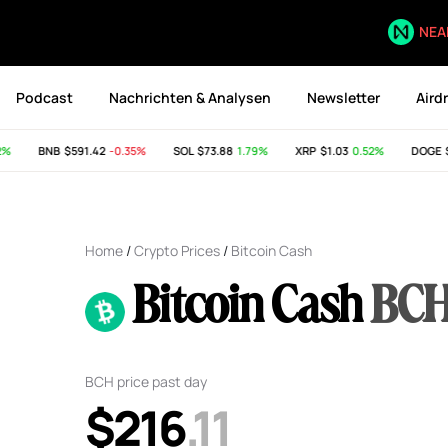
NEA
Podcast
Nachrichten & Analysen
Newsletter
Aird
BNB
$591.42
-0.35%
SOL
$73.88
1.79%
XRP
$1.03
0.52%
DOGE
$0
Home
/
Crypto Prices
/
Bitcoin Cash
Bitcoin Cash
BC
BCH price past day
$216
.11