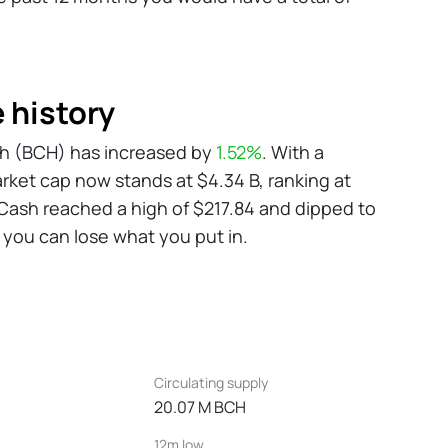
 history
Cash (BCH) has increased by
1.52%
. With a
arket cap now stands at $4.34 B, ranking at
 Cash reached a high of $217.84 and dipped to
y, you can lose what you put in.
Circulating supply
20.07 M BCH
12m low