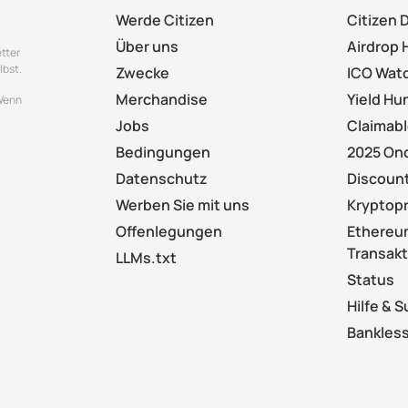
Werde Citizen
Citizen 
Über uns
Airdrop 
tter
lbst.
Zwecke
ICO Wat
Merchandise
Yield Hu
 Wenn
Jobs
Claimab
Bedingungen
2025 On
Datenschutz
Discount
Werben Sie mit uns
Kryptop
Offenlegungen
Ethereu
Transak
LLMs.txt
Status
Hilfe & 
Bankless