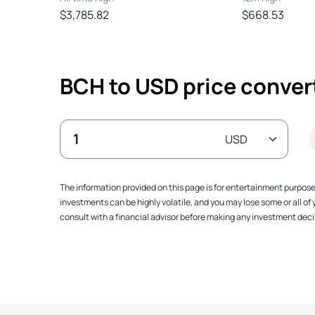
$3,785.82
$668.53
BCH to USD price conver
The information provided on this page is for entertainment purpos
investments can be highly volatile, and you may lose some or all o
consult with a financial advisor before making any investment decis