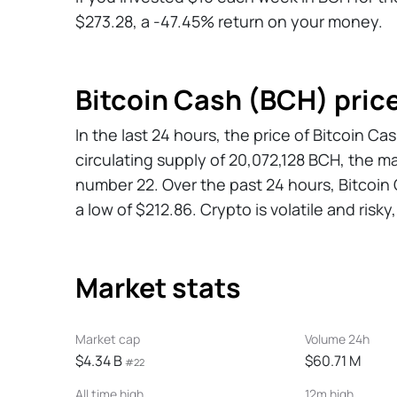
$273.28, a -47.45% return on your money.
Bitcoin Cash (BCH) price
In the last 24 hours, the price of Bitcoin 
circulating supply of 20,072,128 BCH, the m
number 22. Over the past 24 hours, Bitcoin
a low of $212.86. Crypto is volatile and risk
Market stats
Market cap
Volume 24h
$4.34 B
$60.71 M
#22
All time high
12m high