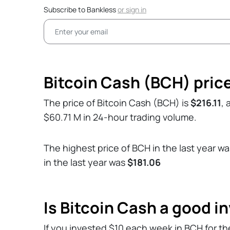
Subscribe to Bankless
or
sign in
Bitcoin Cash (BCH) pric
The price of Bitcoin Cash (BCH) is
$216.11
, 
$60.71 M in 24-hour trading volume.
The highest price of BCH in the last year w
in the last year was
$181.06
Is Bitcoin Cash a good 
If you invested $10 each week in BCH for th