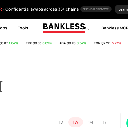
R
- Confidential swaps across 35+ chains
Learn
FRIEND & SPONSOR
rops
Tools
Bankless MC
.07
1.04%
TRX
$0.33
0.02%
ADA
$0.20
0.34%
TON
$2.22
-5.27%
S
H
1D
1W
1M
1Y