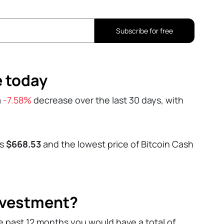
Subscribe for free
e today
a
-7.58%
decrease over the last 30 days, with
as
$668.53
and the lowest price of Bitcoin Cash
investment?
e past 12 months you would have a total of