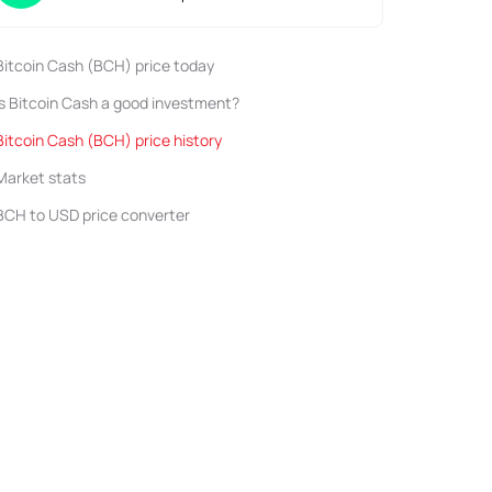
Bitcoin Cash (BCH) price today
Is Bitcoin Cash a good investment?
Bitcoin Cash (BCH) price history
Market stats
BCH to USD price converter