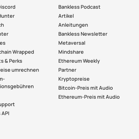
Discord
Bankless Podcast
Hunter
Artikel
ch
Anleitungen
nter
Bankless Newsletter
les
Metaversal
chain Wrapped
Mindshare
s & Perks
Ethereum Weekly
reise umrechnen
Partner
m-
Kryptopreise
tionsgebühren
Bitcoin-Preis mit Audio
Ethereum-Preis mit Audio
Support
 API