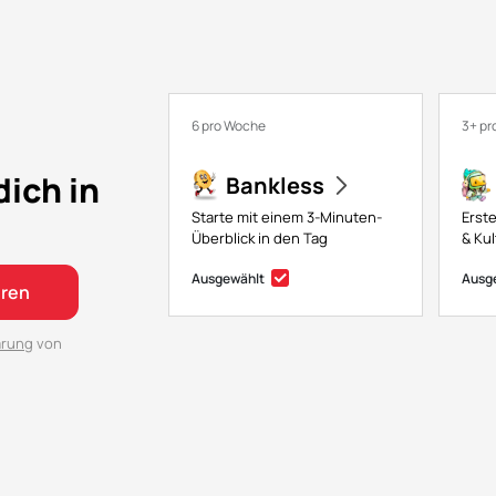
6 pro Woche
3+ p
dich in
Bankless
Starte mit einem 3-Minuten-
Erste
Überblick in den Tag
& Kul
Ausgewählt
Ausg
ren
ärung
von