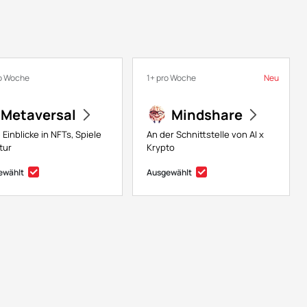
ro Woche
1+ pro Woche
Neu
Metaversal
Mindshare
 Einblicke in NFTs, Spiele
An der Schnittstelle von AI x
tur
Krypto
ewählt
Ausgewählt