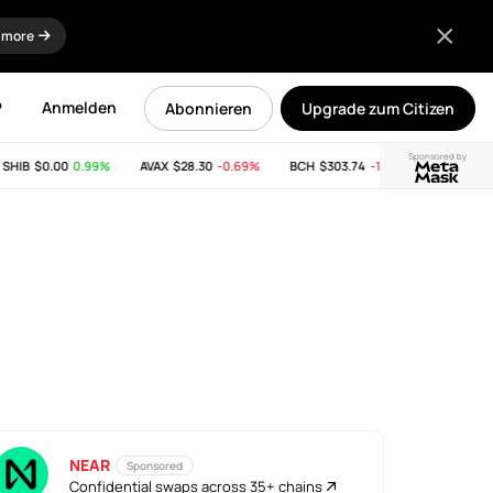
 more
P
Anmelden
Abonnieren
Upgrade zum Citizen
Sponsored by
HIB
$0.00
0.99%
AVAX
$28.30
-0.69%
BCH
$303.74
-11.53%
LINK
$8.21
NEAR
Sponsored
Confidential swaps across 35+ chains