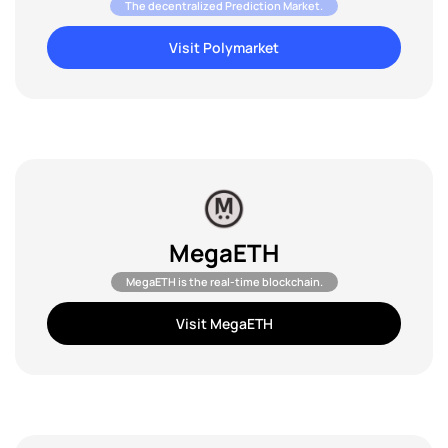
The decentralized Prediction Market.
Visit Polymarket
MegaETH
MegaETH is the real-time blockchain.
Visit MegaETH