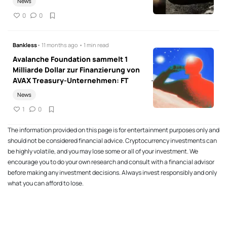
News
0
0
Bankless
• 11 months ago • 1 min read
Avalanche Foundation sammelt 1
Milliarde Dollar zur Finanzierung von
AVAX Treasury-Unternehmen: FT
News
1
0
The information provided on this page is for entertainment purposes only and
should not be considered financial advice. Cryptocurrency investments can
be highly volatile, and you may lose some or all of your investment. We
encourage you to do your own research and consult with a financial advisor
before making any investment decisions. Always invest responsibly and only
what you can afford to lose.