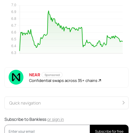
NEAR
Sponsored
Confidential swaps across 35+ chains
Quick navigation
Subscribe to Bankless
or
sign in
Subscribe for free