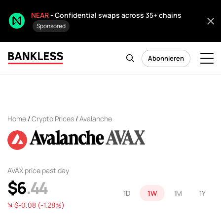
NEAR
- Confidential swaps across 35+ chains
Sponsored
Abonnieren
Home
/
Crypto Prices
/
Avalanche
Avalanche
AVAX
AVAX price past day
$6
.44
1D
1W
1M
1Y
$-0.08 (-1.28%)