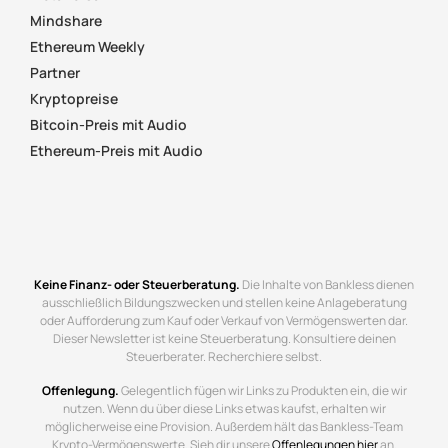
Mindshare
Ethereum Weekly
Partner
Kryptopreise
Bitcoin-Preis mit Audio
Ethereum-Preis mit Audio
Keine Finanz- oder Steuerberatung.
Die Inhalte von Bankless dienen
ausschließlich Bildungszwecken und stellen keine Anlageberatung
oder Aufforderung zum Kauf oder Verkauf von Vermögenswerten dar.
Dieser Newsletter ist keine Steuerberatung. Konsultiere deinen
Steuerberater. Recherchiere selbst.
Offenlegung.
Gelegentlich fügen wir Links zu Produkten ein, die wir
nutzen. Wenn du über diese Links etwas kaufst, erhalten wir
möglicherweise eine Provision. Außerdem hält das Bankless-Team
Krypto-Vermögenswerte. Sieh dir unsere
Offenlegungen hier
an.