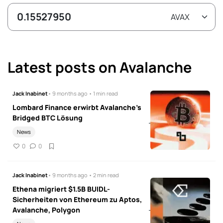
Latest posts on Avalanche
Jack Inabinet
• 9 months ago • 1 min read
Lombard Finance erwirbt Avalanche's
Bridged BTC Lösung
News
0
0
Jack Inabinet
• 9 months ago • 2 min read
Ethena migriert $1.5B BUIDL-
Sicherheiten von Ethereum zu Aptos,
Avalanche, Polygon