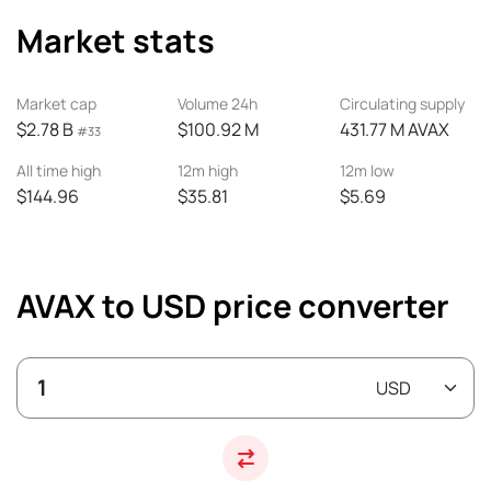
Market stats
Market cap
Volume 24h
Circulating supply
$2.78 B
$100.92 M
431.77 M AVAX
#33
All time high
12m high
12m low
$144.96
$35.81
$5.69
AVAX to USD price converter