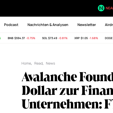
NEA
Podcast
Nachrichten & Analysen
Newsletter
Aird
BNB
$594.37
-0.75%
SOL
$73.49
-0.81%
XRP
$1.05
-1.68%
DOGE
$0
Home
,
Read
,
News
Avalanche Found
Dollar zur Fina
Unternehmen: F