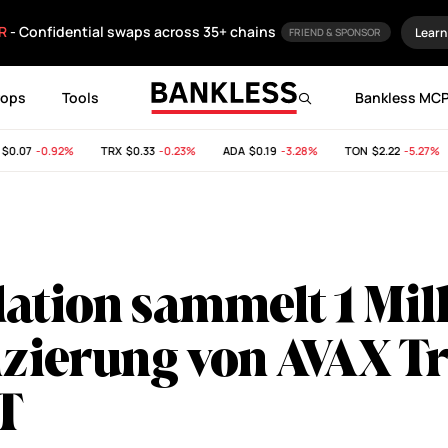
R
- Confidential swaps across 35+ chains
Learn
FRIEND & SPONSOR
rops
Tools
Bankless MC
.07
-0.92%
TRX
$0.33
-0.23%
ADA
$0.19
-3.28%
TON
$2.22
-5.27%
ation sammelt 1 Mil
nzierung von AVAX T
T