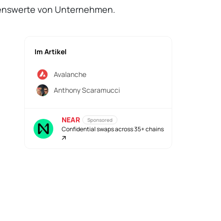
ögenswerte von Unternehmen.
Im Artikel
Avalanche
Anthony Scaramucci
NEAR
Sponsored
Confidential swaps across 35+ chains