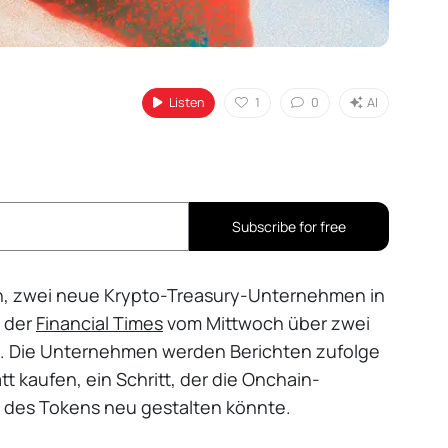
Listen
1
0
AI
Subscribe for free
n, zwei neue Krypto-Treasury-Unternehmen in
t der
Financial Times
vom Mittwoch über zwei
len. Die Unternehmen werden Berichten zufolge
t kaufen, ein Schritt, der die Onchain-
 des Tokens neu gestalten könnte.