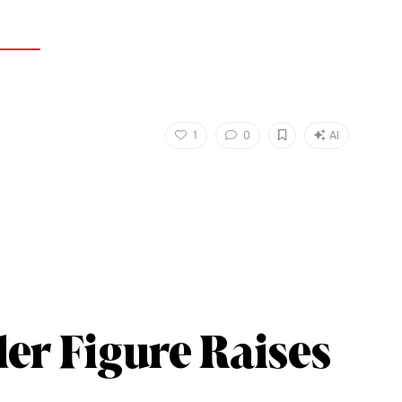
1
0
AI
er Figure Raises