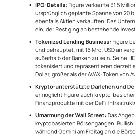
IPO-Details:
Figure verkaufte 31,5 Millio
ursprünglich geplante Spanne von 20 bi
ebenfalls Aktien verkauften. Das Unter
ein, der Rest ging an bestehende Inves
Tokenized Lending Business:
Figure be
und behauptet, mit 16 Mrd. USD an ver
außerhalb der Banken zu sein. Seine H
tokenisiert und repräsentieren derzeit 
Dollar, größer als der AVAX-Token von A
Krypto-unterstützte Darlehen und De
ermöglicht Figure auch krypto-besichert
Finanzprodukte mit der DeFi-Infrastrukt
Umarmung der Wall Street:
Das Angebot
kryptobasierten Börsengängen. Bullish
während Gemini am Freitag an die Börse