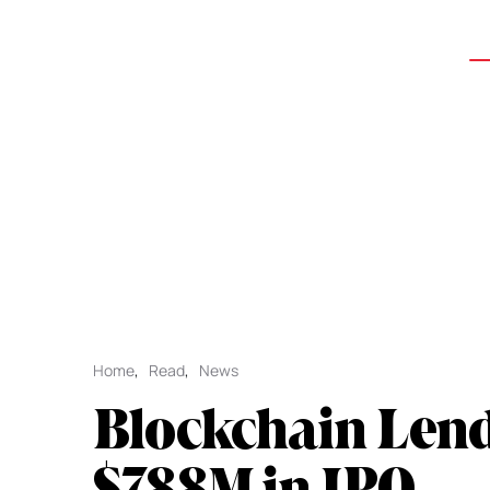
Home
,
Read
,
News
Blockchain Lend
$788M in IPO