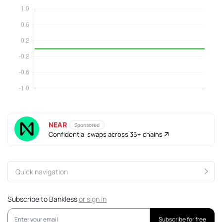
NEAR
Sponsored
Confidential swaps across 35+ chains
Quick navigation
Subscribe to Bankless
or
sign in
Subscribe for free