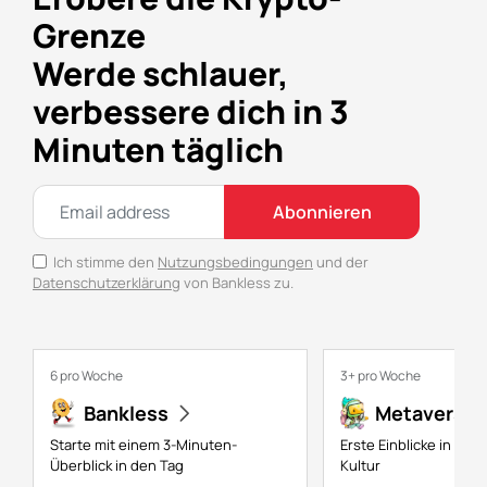
Grenze
Werde schlauer,
verbessere dich in 3
Minuten täglich
Abonnieren
Ich stimme den
Nutzungsbedingungen
und der
Datenschutzerklärung
von Bankless zu.
6 pro Woche
3+ pro Woche
Bankless
Metaversal
Starte mit einem 3-Minuten-
Erste Einblicke in NFTs
Überblick in den Tag
Kultur