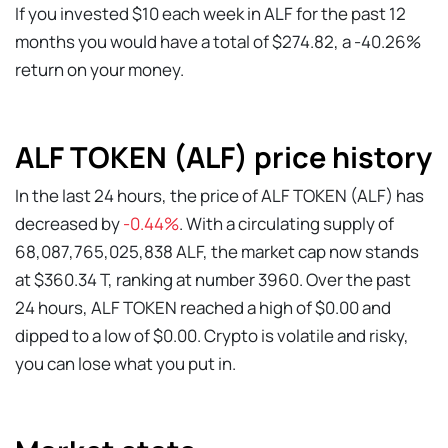
If you invested $10 each week in ALF for the past 12
months you would have a total of $274.82, a -40.26%
return on your money.
ALF TOKEN (ALF) price history
In the last 24 hours, the price of ALF TOKEN (ALF) has
decreased by
-0.44%
. With a circulating supply of
68,087,765,025,838 ALF, the market cap now stands
at $360.34 T, ranking at number 3960. Over the past
24 hours, ALF TOKEN reached a high of $0.00 and
dipped to a low of $0.00. Crypto is volatile and risky,
you can lose what you put in.