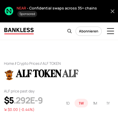
NEAR
- Confidential swaps across 35+ chains
Sponsored
Abonnieren
Home
/
Crypto Prices
/
ALF TOKEN
ALF TOKEN
ALF
ALF price past day
$5
.292E-9
1D
1W
1M
1Y
$0.00 (-0.44%)