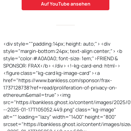
Auf YouTube ansehen
<div style=""padding:14px; height: auto;"> <div
style="margin-bottom:24px; text-align:center;"> <b
style="color:#A0A0A0; font-size: 1em;">FRIEND &
SPONSOR: FRAX</b> </div> <!--kg-card-end: html-->
<figure class="kg-card kg-image-card"><a
href="https://www.bankless.com/sponsor/frax-
1737128738?ref=read/proliferation-of-privacy-on-
ethereum&email=true"><img
src="https://bankless.ghost.io/content/images/2025/0
--2025-01-17T105052.449.png" class="kg-image"
alt="" loading="lazy" width="1400" height="800"
srcset="https://bankless.ghost.io/content/images/si