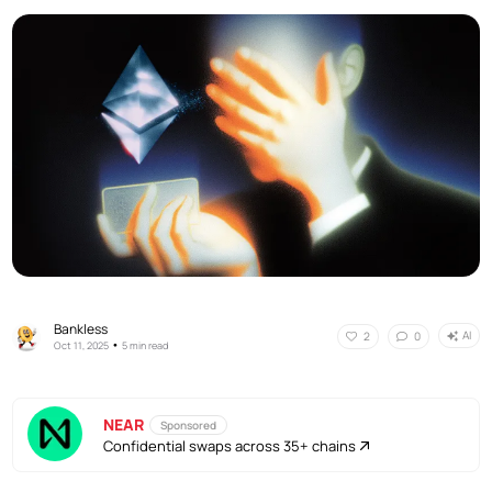
Bankless
AI
2
0
•
Oct 11, 2025
5 min read
NEAR
Sponsored
Confidential swaps across 35+ chains