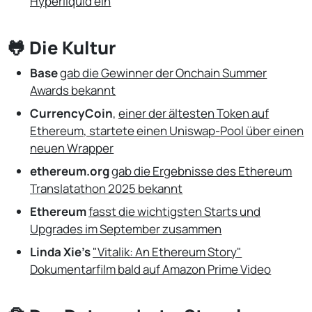
Hyperliquid
ein
🐸 Die Kultur
Base
gab die Gewinner der Onchain Summer
Awards bekannt
CurrencyCoin
,
einer der ältesten Token auf
Ethereum, startete einen Uniswap-Pool über einen
neuen Wrapper
ethereum.org
gab die Ergebnisse des Ethereum
Translatathon 2025 bekannt
Ethereum
fasst die wichtigsten Starts und
Upgrades im September zusammen
Linda Xie's
"Vitalik: An Ethereum Story"
Dokumentarfilm bald auf Amazon Prime Video