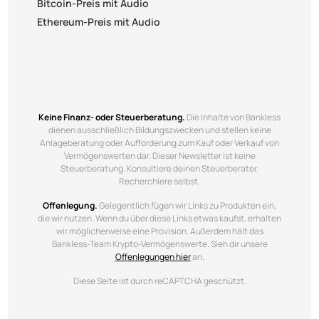
Bitcoin-Preis mit Audio
Ethereum-Preis mit Audio
Keine Finanz- oder Steuerberatung.
Die Inhalte von Bankless
dienen ausschließlich Bildungszwecken und stellen keine
Anlageberatung oder Aufforderung zum Kauf oder Verkauf von
Vermögenswerten dar. Dieser Newsletter ist keine
Steuerberatung. Konsultiere deinen Steuerberater.
Recherchiere selbst.
Offenlegung.
Gelegentlich fügen wir Links zu Produkten ein,
die wir nutzen. Wenn du über diese Links etwas kaufst, erhalten
wir möglicherweise eine Provision. Außerdem hält das
Bankless-Team Krypto-Vermögenswerte. Sieh dir unsere
Offenlegungen hier
an.
Diese Seite ist durch reCAPTCHA geschützt.