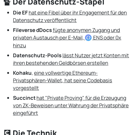
🔏 Der Datenschutz-Stapel
Die EF
hat eine Fibel über ihr Engagement für den
Datenschutz veröffentlicht
Fileverse dDocs
fügte anonymen Zugang und
privaten Austausch per E-Mail,
ENS
oder 0x
hinzu
Datenschutz-Pools
lässt Nutzer jetzt Konten mit
ihren bestehenden Geldbörsen erstellen
Kohaku
,
eine vollwertige Ethereum-
Privatsphären-Wallet,
hat seine Codebasis
vorgestellt
Succinct
hat "Private Proving" für die Erzeugung
von ZK-Beweisen unter Wahrung der Privatsphäre
eingeführt
💽 Die Technik