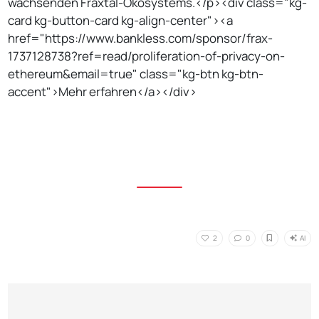
wachsenden Fraxtal-Ökosystems.</p><div class="kg-
card kg-button-card kg-align-center"><a
href="https://www.bankless.com/sponsor/frax-
1737128738?ref=read/proliferation-of-privacy-on-
ethereum&email=true" class="kg-btn kg-btn-
accent">Mehr erfahren</a></div>
AI
2
0