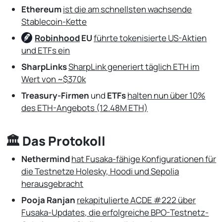
Ethereum
ist die am schnellsten wachsende
Stablecoin-Kette
Robinhood
EU
führte tokenisierte US-Aktien
und ETFs ein
SharpLinks
SharpLink generiert täglich ETH im
Wert von ~$370k
Treasury-Firmen
und
ETFs
halten nun über 10%
des ETH-Angebots (12.48M ETH)
🏛️ Das Protokoll
Nethermind
hat Fusaka-fähige Konfigurationen für
die Testnetze Holesky, Hoodi und Sepolia
herausgebracht
Pooja Ranjan
rekapitulierte ACDE #222 über
Fusaka-Updates, die erfolgreiche BPO-Testnetz-