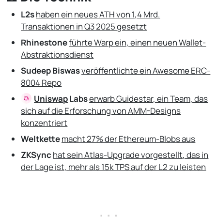
L2s
haben ein neues ATH von 1,4 Mrd.
Transaktionen in Q3 2025 gesetzt
Rhinestone
führte Warp ein, einen neuen Wallet-
Abstraktionsdienst
Sudeep Biswas
veröffentlichte ein Awesome ERC-
8004 Repo
Uniswap
Labs
erwarb Guidestar, ein Team, das
sich auf die Erforschung von AMM-Designs
konzentriert
Weltkette
macht 27% der Ethereum-Blobs aus
ZKSync
hat sein Atlas-Upgrade vorgestellt, das in
der Lage ist, mehr als 15k TPS auf der L2 zu leisten
. . .