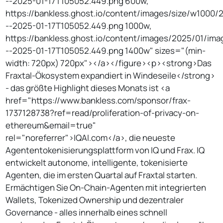
--2025-01-17T105052.449.png 600w,
https://bankless.ghost.io/content/images/size/w1000/
--2025-01-17T105052.449.png 1000w,
https://bankless.ghost.io/content/images/2025/01/ima
--2025-01-17T105052.449.png 1400w" sizes="(min-
width: 720px) 720px"></a></figure><p><strong>Das
Fraxtal-Ökosystem expandiert in Windeseile</strong>
- das größte Highlight dieses Monats ist <a
href="https://www.bankless.com/sponsor/frax-
1737128738?ref=read/proliferation-of-privacy-on-
ethereum&email=true"
rel="noreferrer">IQAI.com</a>, die neueste
Agententokenisierungsplattform von IQ und Frax. IQ
entwickelt autonome, intelligente, tokenisierte
Agenten, die im ersten Quartal auf Fraxtal starten.
Ermächtigen Sie On-Chain-Agenten mit integrierten
Wallets, Tokenized Ownership und dezentraler
Governance - alles innerhalb eines schnell