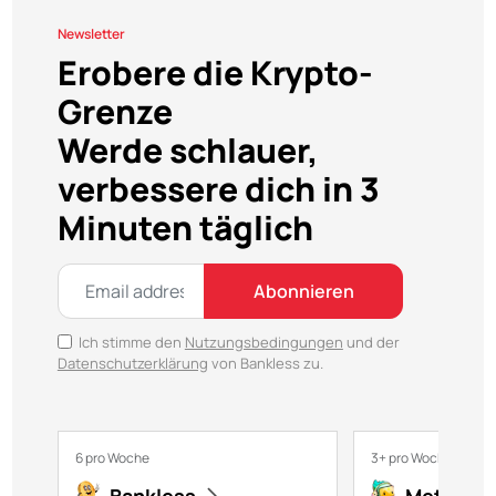
Newsletter
Erobere die Krypto-
Grenze
Werde schlauer,
verbessere dich in 3
Minuten täglich
Abonnieren
Ich stimme den
Nutzungsbedingungen
und der
Datenschutzerklärung
von Bankless zu.
6 pro Woche
3+ pro Woche