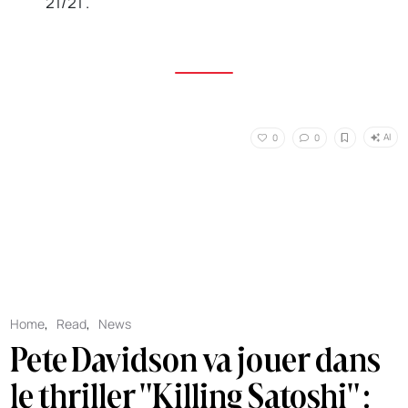
"21/21".
AI
0
0
Home
,
Read
,
News
Pete Davidson va jouer dans
le thriller "Killing Satoshi" :