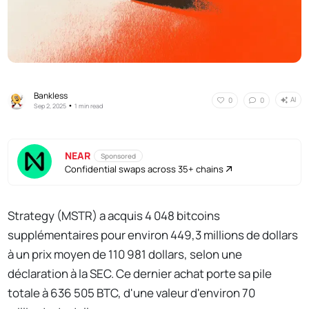
Bankless
AI
0
0
•
Sep 2, 2025
1 min read
NEAR
Sponsored
Confidential swaps across 35+ chains
Strategy (MSTR) a acquis 4 048 bitcoins
supplémentaires pour environ 449,3 millions de dollars
à un prix moyen de 110 981 dollars, selon une
déclaration à la SEC. Ce dernier achat porte sa pile
totale à 636 505 BTC, d'une valeur d'environ 70