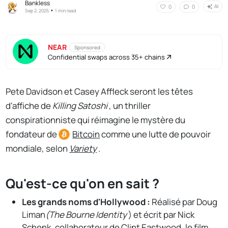
Bankless
AI
0
0
•
Sep 2, 2025
1 min read
NEAR
Sponsored
Confidential swaps across 35+ chains
Pete Davidson et Casey Affleck seront les têtes
d'affiche de
Killing Satoshi
, un thriller
conspirationniste qui réimagine le mystère du
fondateur de
Bitcoin
comme une lutte de pouvoir
mondiale, selon
Variety
.
Qu'est-ce qu'on en sait ?
Les grands noms d'Hollywood :
Réalisé par Doug
Liman
(The Bourne Identity
) et écrit par Nick
Schenk, collaborateur de Clint Eastwood, le film