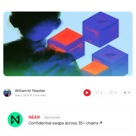
William M. Peaster
AI
5
0
•
Sep 2, 2025
2 min read
NEAR
Sponsored
Confidential swaps across 35+ chains