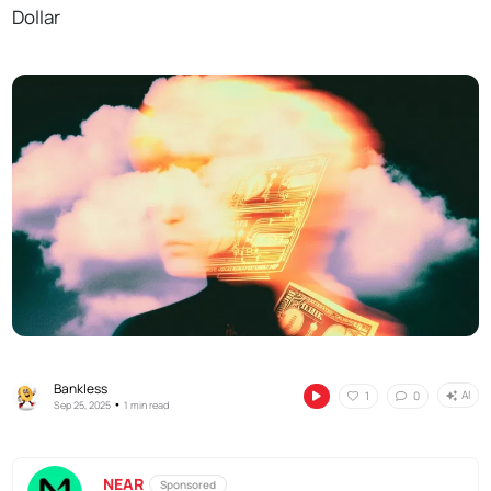
Dollar
Bankless
AI
1
0
•
Sep 25, 2025
1 min read
NEAR
Sponsored