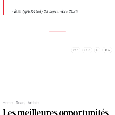
- ₿🧞‍♂️ (@BR4ted)
25 septembre 2025
AI
1
0
Home
,
Read
,
Article
Les meilleures opportunités