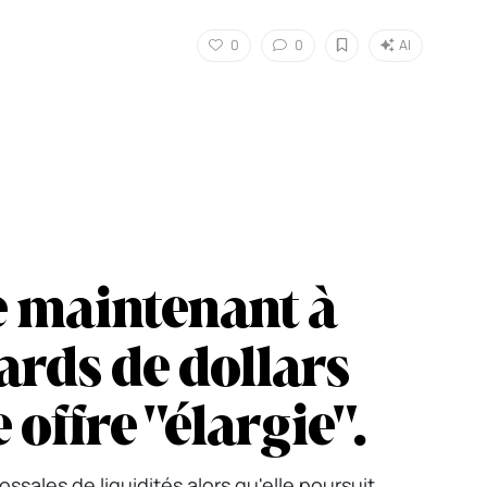
0
0
AI
e maintenant à
iards de dollars
 offre "élargie".
sales de liquidités alors qu'elle poursuit