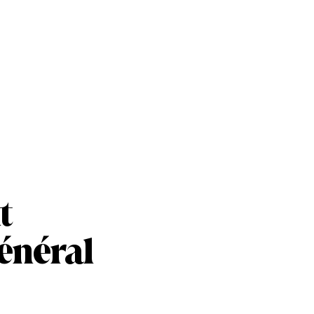
t
énéral