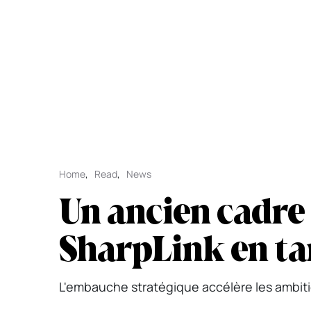
Home
,
Read
,
News
Un ancien cadre
SharpLink en ta
L'embauche stratégique accélère les ambit