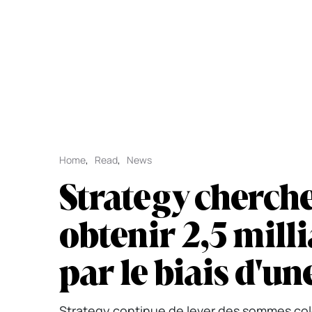
Home
,
Read
,
News
Strategy cherch
obtenir 2,5 mill
par le biais d'une
Strategy continue de lever des sommes colos