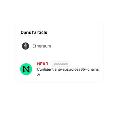
Dans l’article
Ethereum
NEAR
Sponsored
Confidential swaps across 35+ chains