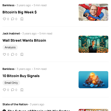
Bankless
• 3 years ago • 5 min read
Bitcoin's Big Week $
0
0
Jack Inabinet
• 3 years ago • 5 min read
Wall Street Wants Bitcoin
Analysis
0
0
Bankless
• 3 years ago • 3 min read
10 Bitcoin Buy Signals
Email Only
0
0
State of the Nation
• 3 years ago