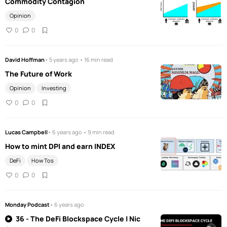
Commodity Contagion
Opinion
0
0
David Hoffman
• 5 years ago • 16 min read
The Future of Work
Opinion
Investing
0
0
Lucas Campbell
• 6 years ago • 9 min read
How to mint DPI and earn INDEX
DeFi
How Tos
0
0
Monday Podcast
• 6 years ago
36 - The DeFi Blockspace Cycle | Nic