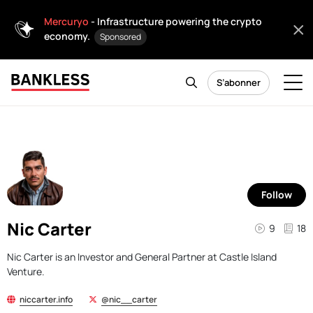
Mercuryo
- Infrastructure powering the crypto
economy.
Sponsored
S’abonner
Follow
Nic Carter
9
18
Nic Carter is an Investor and General Partner at Castle Island
Venture.
niccarter.info
@nic__carter