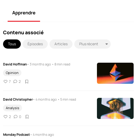
Apprendre
Contenu associé
Tous
Épisodes
Articles
David Hoffman
• 3 months ago • 8 min read
Opinion
7
2
David Christopher
• 4 months ago • 5 min read
Analysis
2
0
Monday Podcast
• 4 months ago