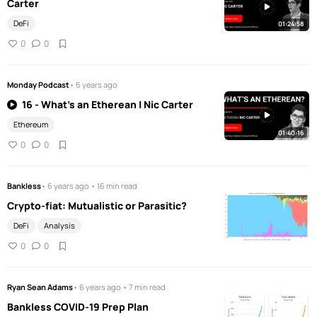
Carter
DeFi
01:24:58
0
0
Monday Podcast
• 6 years ago
16 - What's an Etherean | Nic Carter
Ethereum
01:40:16
0
0
Bankless
• 6 years ago • 16 min read
Crypto-fiat: Mutualistic or Parasitic?
DeFi
Analysis
0
0
Ryan Sean Adams
• 6 years ago • 7 min read
Bankless COVID-19 Prep Plan