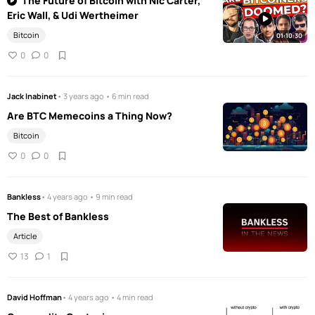
The Future of Bitcoin with Nic Carter,
Eric Wall, & Udi Wertheimer
Bitcoin
01:10:30
0
0
Jack Inabinet
• 3 years ago • 6 min read
Are BTC Memecoins a Thing Now?
Bitcoin
0
0
Bankless
• 4 years ago • 9 min read
The Best of Bankless
Article
13
1
David Hoffman
• 4 years ago • 4 min read