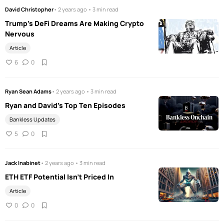
David Christopher
• 2 years ago • 3 min read
Trump's DeFi Dreams Are Making Crypto
Nervous
Article
6
0
Ryan Sean Adams
• 2 years ago • 3 min read
Ryan and David's Top Ten Episodes
Bankless Updates
5
0
Jack Inabinet
• 2 years ago • 3 min read
ETH ETF Potential Isn't Priced In
Article
0
0