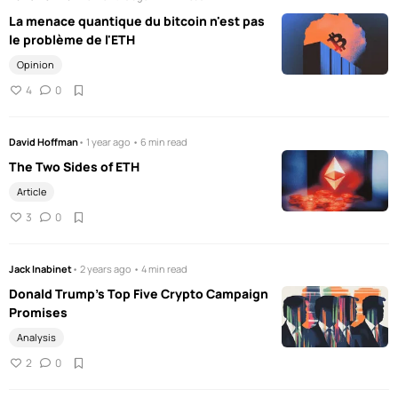
La menace quantique du bitcoin n'est pas
le problème de l'ETH
Opinion
4
0
David Hoffman
• 1 year ago • 6 min read
The Two Sides of ETH
Article
3
0
Jack Inabinet
• 2 years ago • 4 min read
Donald Trump's Top Five Crypto Campaign
Promises
Analysis
2
0