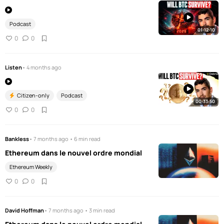
Podcast
01:12:10
0
0
Listen
• 4 months ago
Citizen-only
Podcast
00:33:50
0
0
Bankless
• 7 months ago • 6 min read
Ethereum dans le nouvel ordre mondial
Ethereum Weekly
0
0
David Hoffman
• 7 months ago • 3 min read