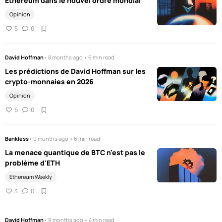
Ethereum dans le nouvel ordre mondial
Opinion
5
0
David Hoffman
• 8 months ago • 6 min read
Les prédictions de David Hoffman sur les
crypto-monnaies en 2026
Opinion
6
0
Bankless
• 9 months ago • 6 min read
La menace quantique de BTC n'est pas le
problème d'ETH
Ethereum Weekly
3
0
David Hoffman
• 9 months ago • 4 min read