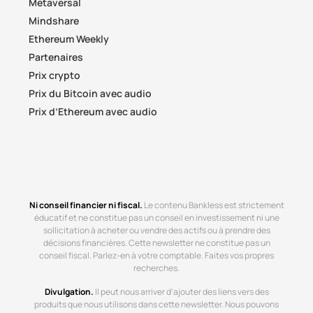
Metaversal
Mindshare
Ethereum Weekly
Partenaires
Prix crypto
Prix du Bitcoin avec audio
Prix d’Ethereum avec audio
Ni conseil financier ni fiscal.
Le contenu Bankless est strictement
éducatif et ne constitue pas un conseil en investissement ni une
sollicitation à acheter ou vendre des actifs ou à prendre des
décisions financières. Cette newsletter ne constitue pas un
conseil fiscal. Parlez-en à votre comptable. Faites vos propres
recherches.
Divulgation.
Il peut nous arriver d’ajouter des liens vers des
produits que nous utilisons dans cette newsletter. Nous pouvons