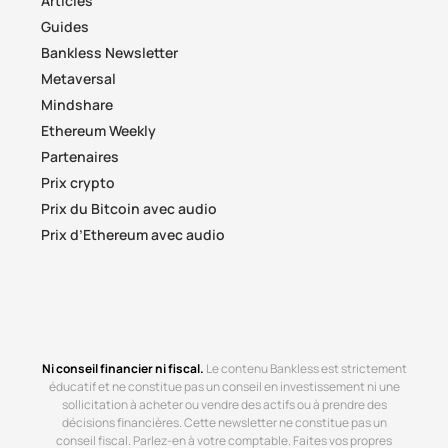
Articles
Guides
Bankless Newsletter
Metaversal
Mindshare
Ethereum Weekly
Partenaires
Prix crypto
Prix du Bitcoin avec audio
Prix d’Ethereum avec audio
Ni conseil financier ni fiscal.
Le contenu Bankless est strictement
éducatif et ne constitue pas un conseil en investissement ni une
sollicitation à acheter ou vendre des actifs ou à prendre des
décisions financières. Cette newsletter ne constitue pas un
conseil fiscal. Parlez-en à votre comptable. Faites vos propres