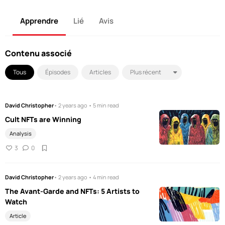
Apprendre
Lié
Avis
Contenu associé
Tous
Épisodes
Articles
David Christopher
• 2 years ago • 5 min read
Cult NFTs are Winning
Analysis
3
0
David Christopher
• 2 years ago • 4 min read
The Avant-Garde and NFTs: 5 Artists to
Watch
Article