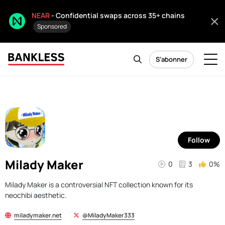
NEAR
- Confidential swaps across 35+ chains
Sponsored
S’abonner
Follow
Milady Maker
0
3
0%
Milady Maker is a controversial NFT collection known for its
neochibi aesthetic.
miladymaker.net
@MiladyMaker333