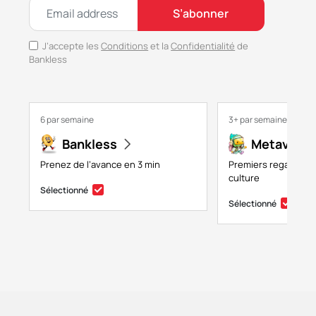
S’abonner
J’accepte les
Conditions
et la
Confidentialité
de
Bankless
6 par semaine
3+ par semaine
Bankless
Metaversa
Prenez de l’avance en 3 min
Premiers regards su
culture
Sélectionné
Sélectionné