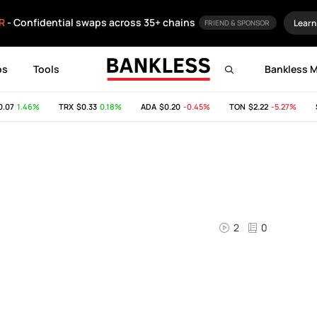
R
- Confidential swaps across 35+ chains
Learn
FRIEND & SPONSOR
ps
Tools
Bankless 
07
1.46%
TRX
$0.33
0.18%
ADA
$0.20
-0.45%
TON
$2.22
-5.27%
S
2
0