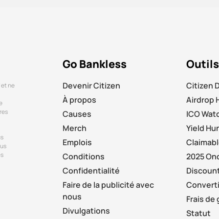
Go Bankless
Outils
Devenir Citizen
Citizen 
 et ne
À propos
Airdrop 
e
res
Causes
ICO Wat
Merch
Yield Hu
us
Emplois
Claimab
ous
es
Conditions
2025 On
Confidentialité
Discount
Faire de la publicité avec
Convertir
nous
Frais de
Divulgations
Statut