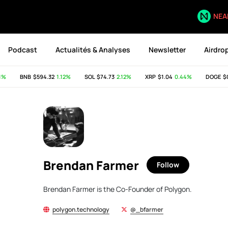
NEA
Podcast
Actualités & Analyses
Newsletter
Airdro
%
BNB
$594.32
1.12%
SOL
$74.73
2.12%
XRP
$1.04
0.44%
DOGE
$0.
Brendan Farmer
Follow
Brendan Farmer is the Co-Founder of Polygon.
polygon.technology
@_bfarmer