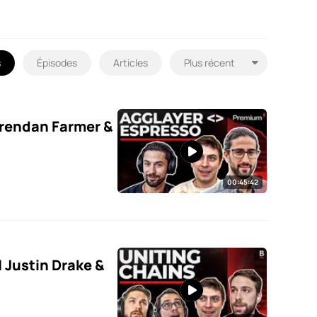
s
Épisodes
Articles
rendan Farmer &
00:45:42
 Justin Drake &