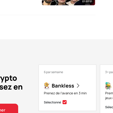
01:22:51
6 par semaine
3+ pa
rypto
sez en
Bankless
Prenez de l’avance en 3 min
Prem
jeux 
Sélectionné
Séle
ner