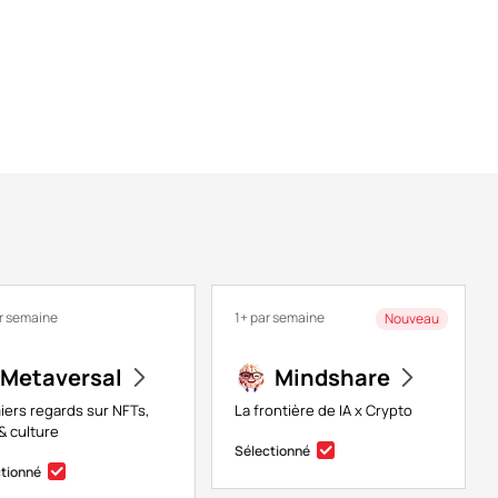
r semaine
1+ par semaine
Nouveau
Metaversal
Mindshare
iers regards sur NFTs,
La frontière de IA x Crypto
& culture
Sélectionné
ctionné