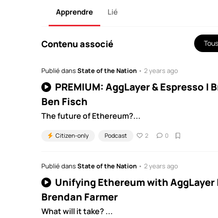
Apprendre
Lié
Contenu associé
Tou
Publié dans
State of the Nation
• 2 years ago
PREMIUM: AggLayer & Espresso | B
Ben Fisch
The future of Ethereum?...
Citizen-only
Podcast
2
0
Publié dans
State of the Nation
• 2 years ago
Unifying Ethereum with AggLayer |
Brendan Farmer
What will it take? ...