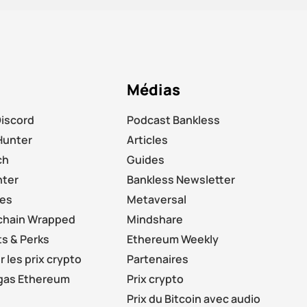
Médias
Discord
Podcast Bankless
Hunter
Articles
ch
Guides
nter
Bankless Newsletter
les
Metaversal
chain Wrapped
Mindshare
s & Perks
Ethereum Weekly
 les prix crypto
Partenaires
 gas Ethereum
Prix crypto
Prix du Bitcoin avec audio