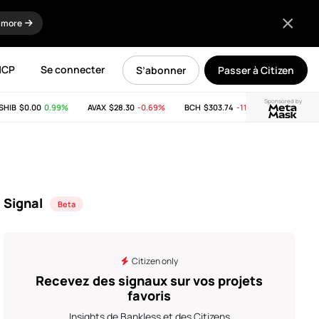
 more
MCP
Se connecter
S’abonner
Passer à Citizen
Sponsored by
HIB
$0.00
0.99%
AVAX
$28.30
-0.69%
BCH
$303.74
-11.53%
LINK
$8.2
Signal
Beta
Citizen only
Recevez des signaux sur vos projets
favoris
Insights de Bankless et des Citizens