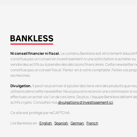
Ni conseil financier ni fiscal.
Le contenu Bankless est strictement éducatif
constitue pas un conseil en investissement ni une sollicitation à acheter ou
vendre des actifs ou à prendre des décisions financières. Cette newsletter n
constitue pas un conseil fiscal. Parlez-en à votre comptable. Faites vos prop
recherches.
Divulgation.
Il peut nous arriver d’ajouter des liens vers des produits que no
utilisons dans cette newsletter. Nous pouvons recevoir une commission si v
effectuez un achat via l’un de ces liens. De plus, l’équipe Bankless détient d
actifs crypto. Consultez nos
divulgations d’investissement ici
.
Ce site est protégé par reCAPTCHA.
Lire Bankless en :
English
-
Spanish
-
German
-
French