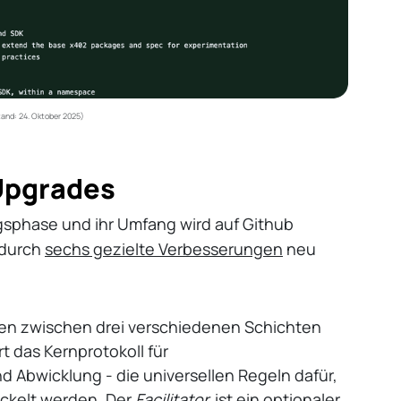
tand: 24. Oktober 2025)
-Upgrades
agsphase und ihr Umfang wird auf Github
 durch
sechs gezielte Verbesserungen
neu
nzen zwischen drei verschiedenen Schichten
rt das Kernprotokoll für
 Abwicklung - die universellen Regeln dafür,
ckelt werden. Der
Facilitator
ist ein optionaler