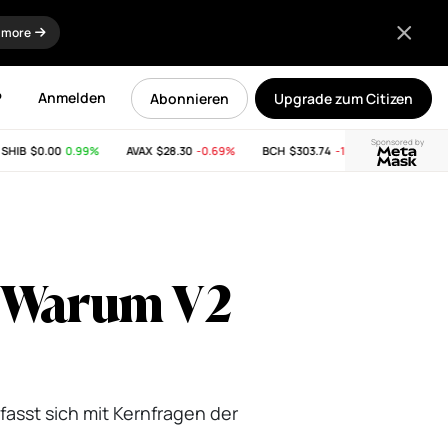
 more
P
Anmelden
Abonnieren
Upgrade zum Citizen
Sponsored by
IB
$0.00
0.99%
AVAX
$28.30
-0.69%
BCH
$303.74
-11.53%
LINK
$8.32
: Warum V2
fasst sich mit Kernfragen der