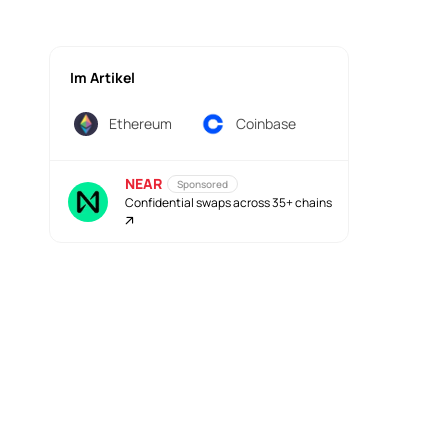
Im Artikel
Ethereum
Coinbase
NEAR
Sponsored
Confidential swaps across 35+ chains