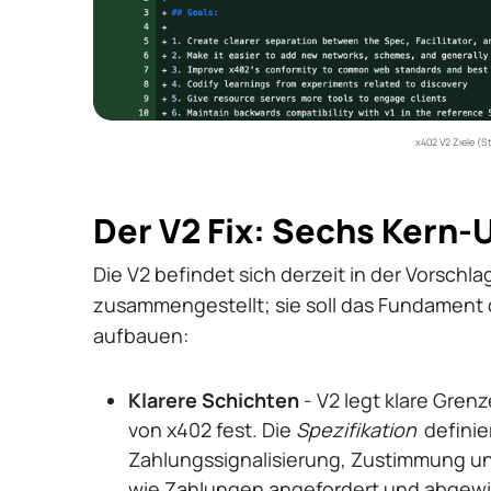
x402 V2 Ziele (S
Der V2 Fix: Sechs Kern
Die V2 befindet sich derzeit in der Vorschl
zusammengestellt; sie soll das Fundament
aufbauen:
Klarere Schichten
- V2 legt klare Gre
von x402 fest. Die
Spezifikation
definie
Zahlungssignalisierung, Zustimmung und
wie Zahlungen angefordert und abgewi