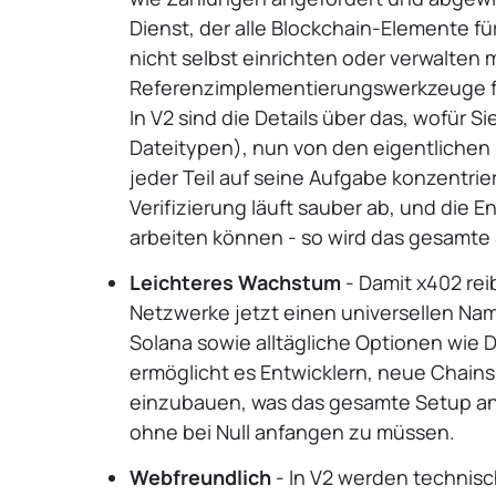
Dienst, der alle Blockchain-Elemente fü
nicht selbst einrichten oder verwalten
Referenzimplementierungswerkzeuge für 
In V2 sind die Details über das, wofür
Dateitypen), nun von den eigentlichen
jeder Teil auf seine Aufgabe konzentrie
Verifizierung läuft sauber ab, und die E
arbeiten können - so wird das gesamte 
Leichteres Wachstum
- Damit x402 rei
Netzwerke jetzt einen universellen Nam
Solana sowie alltägliche Optionen wie 
ermöglicht es Entwicklern, neue Chai
einzubauen, was das gesamte Setup an
ohne bei Null anfangen zu müssen.
Webfreundlich
- In V2 werden technis