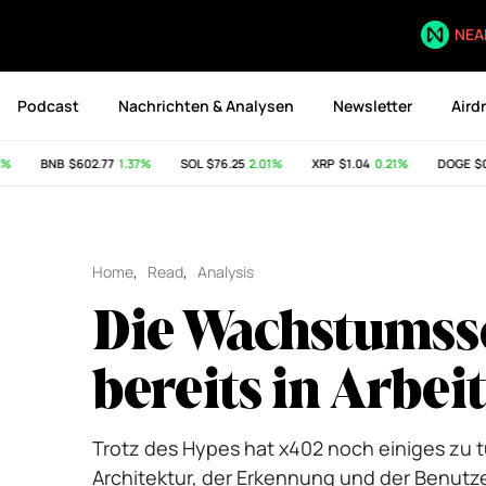
NEA
Podcast
Nachrichten & Analysen
Newsletter
Aird
BNB
$602.77
1.37%
SOL
$76.25
2.01%
XRP
$1.04
0.21%
DOGE
$0.0
Home
,
Read
,
Analysis
Die Wachstumss
bereits in Arbeit
Trotz des Hypes hat x402 noch einiges zu tu
Architektur, der Erkennung und der Benutze