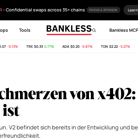
R
- Confidential swaps across 35+ chains
Learn
FRIEND & SPONSOR
rops
Tools
Bankless MC
7
-0.13%
TRX
$0.33
0.77%
ADA
$0.20
-0.87%
TON
$2.22
-5.27%
SH
chmerzen von x402
 ist
n. V2 befindet sich bereits in der Entwicklung und be
rfreundlichkeit.