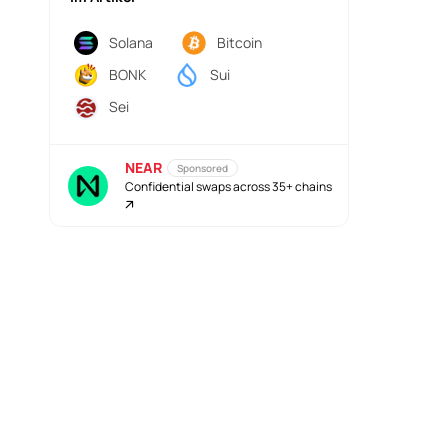
Solana
Bitcoin
BONK
Sui
Sei
NEAR
Sponsored
Confidential swaps across 35+ chains