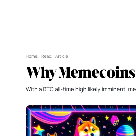
Home
,
Read
,
Article
Why Memecoins 
With a BTC all-time high likely imminent, 