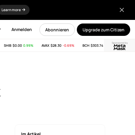
Learn more
P
Anmelden
Abonnieren
Upgrade zum Citizen
Sponsored by
SHIB
$0.00
0.99%
AVAX
$28.30
-0.69%
BCH
$303.74
-11.53%
LINK
$8.1
t
Im Artikel