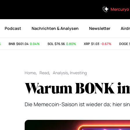
Mercuryo
Podcast
Nachrichten & Analysen
Newsletter
Aird
BNB
$601.04
0.04%
SOL
$76.56
0.80%
XRP
$1.03
-0.67%
DOGE
$0.
Home
,
Read
,
Analysis
,
Investing
Warum BONK imm
Die Memecoin-Saison ist wieder da; hier si