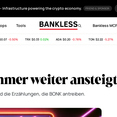
- Infrastructure powering the crypto economy.
FRIEND & SPONSOR
rops
Tools
Bankless MC
07
-0.50%
TRX
$0.33
0.02%
ADA
$0.20
-0.78%
TON
$2.22
-5.27%
er weiter ansteig
nd die Erzählungen, die BONK antreiben.